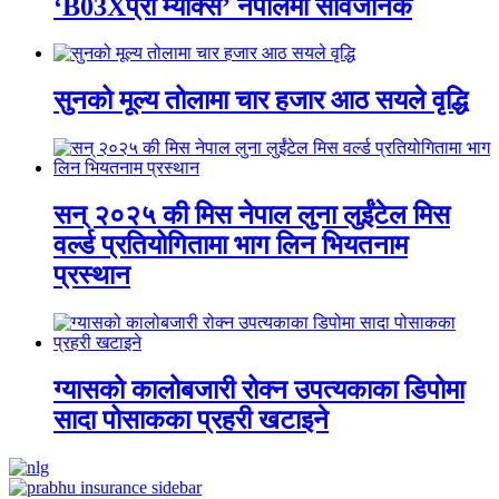
‘B03Xप्रो म्याक्स’ नेपालमा सार्वजनिक
सुनको मूल्य तोलामा चार हजार आठ सयले वृद्धि
सन् २०२५ की मिस नेपाल लुना लुईंटेल मिस
वर्ल्ड प्रतियोगितामा भाग लिन भियतनाम
प्रस्थान
ग्यासको कालोबजारी रोक्न उपत्यकाका डिपोमा
सादा पोसाकका प्रहरी खटाइने