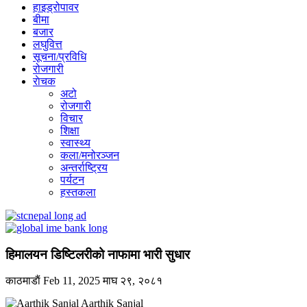
हाइड्रोपावर
बीमा
बजार
लघुवित्त
सूचना/प्रविधि
रोजगारी
राेचक
अटो
रोजगारी
विचार
शिक्षा
स्वास्थ्य
कला/मनोरञ्जन
अन्तर्राष्ट्रिय
पर्यटन
हस्तकला
हिमालयन डिष्टिलरीको नाफामा भारी सुधार
काठमाडाैं
Feb 11, 2025
माघ २९, २०८१
Aarthik Sanjal