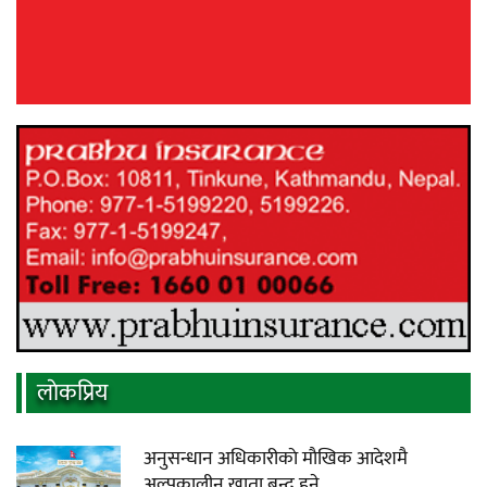
लाेकप्रिय
अनुसन्धान अधिकारीकाे माैखिक आदेशमै
अल्पकालीन खाता बन्द हुने