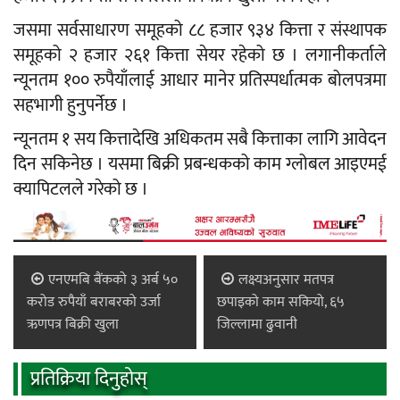
जसमा सर्वसाधारण समूहको ८८ हजार ९३४ कित्ता र संस्थापक
समूहको २ हजार २६१ कित्ता सेयर रहेको छ । लगानीकर्ताले
न्यूनतम १०० रुपैयाँलाई आधार मानेर प्रतिस्पर्धात्मक बोलपत्रमा
सहभागी हुनुपर्नेछ ।
न्यूनतम १ सय कित्तादेखि अधिकतम सबै कित्ताका लागि आवेदन
दिन सकिनेछ । यसमा बिक्री प्रबन्धकको काम ग्लोबल आइएमई
क्यापिटलले गरेको छ ।
एनएमबि बैंकको ३ अर्ब ५०
लक्ष्यअनुसार मतपत्र
करोड रुपैयाँ बराबरको उर्जा
छपाइको काम सकियो, ६५
ऋणपत्र बिक्री खुला
जिल्लामा ढुवानी
प्रतिक्रिया दिनुहोस्