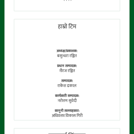
हाम्राे टिम
अध्यक्ष/प्रकाशक:
बसुन्धरा रञ्जित
प्रधान सम्पादक:
नीरज रञ्जित
सम्पादक:
राकेश ढकाल
कार्यकारी सम्पादक:
नराेत्तम सुवेदी
कानुनी सल्लाहकार:
अधिवक्ता विकास गिरी
फाेटाे पत्रकार:
तेजेन्द्र श्रेष्ठ