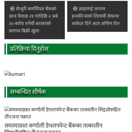
सेन्चुरी कमर्सियल बैंकको
आइएमई जनरल
आज वैशाख २१ गतेदेखि २ अर्ब
इन्स्योरेन्सको लिलामी सेयरमा
२० करोड रुपैयाँ बराबरको
आवेदन दिने आज अन्तिम दिन
ऋणपत्र बिक्री खुला
प्रतिक्रिया दिनुहोस्
सम्बन्धित शीर्षक
समस्याग्रस्त कर्णाली डेभलपमेन्ट बैंकका तत्कालीन