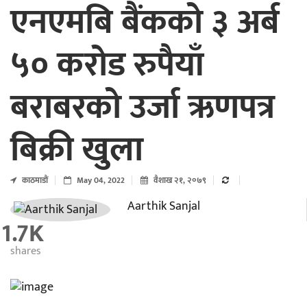
एनएमबि बैंकको ३ अर्ब
५० करोड रुपैयाँ
बराबरको उर्जा ऋणपत्र
बिक्री खुला
काठमाडाैं
May 04, 2022
वैशाख २१, २०७९
Aarthik Sanjal
1.7K
shares