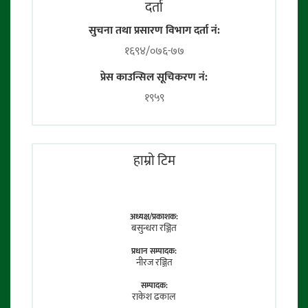
दर्ता
सुचना तथा प्रसारण विभाग दर्ता नं:
१६९४/०७६-७७
प्रेस काउन्सिल सूचिकरण नं:
१९५९
हाम्राे टिम
अध्यक्ष/प्रकाशक:
बसुन्धरा रञ्जित
प्रधान सम्पादक:
नीरज रञ्जित
सम्पादक:
राकेश ढकाल