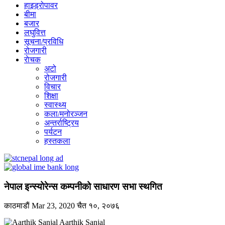
हाइड्रोपावर
बीमा
बजार
लघुवित्त
सूचना/प्रविधि
रोजगारी
राेचक
अटो
रोजगारी
विचार
शिक्षा
स्वास्थ्य
कला/मनोरञ्जन
अन्तर्राष्ट्रिय
पर्यटन
हस्तकला
नेपाल इन्स्योरेन्स कम्पनीको साधारण सभा स्थगित
काठमाडाैं
Mar 23, 2020
चैत १०, २०७६
Aarthik Sanjal