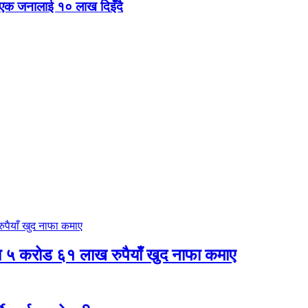
 एक जनालाई १० लाख दिइँदै
षमा ५ करोड ६१ लाख रुपैयाँ खुद नाफा कमाए