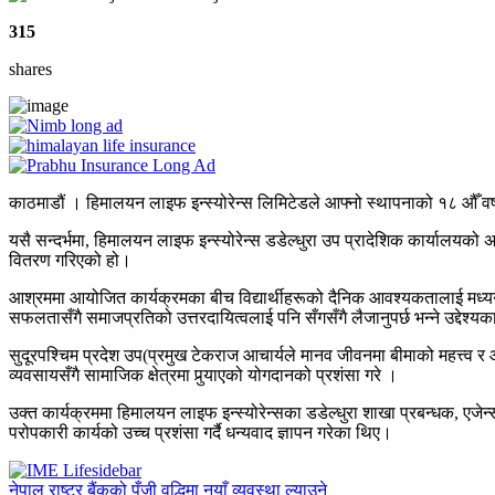
315
shares
काठमाडौं । हिमालयन लाइफ इन्स्योरेन्स लिमिटेडले आफ्नो स्थापनाको १८ औँ वर्
यसै सन्दर्भमा, हिमालयन लाइफ इन्स्योरेन्स डडेल्धुरा उप प्रादेशिक कार्यालयको
वितरण गरिएको हो।
आश्रममा आयोजित कार्यक्रमका बीच विद्यार्थीहरूको दैनिक आवश्यकतालाई मध्यनज
सफलतासँगै समाजप्रतिको उत्तरदायित्वलाई पनि सँगसँगै लैजानुपर्छ भन्ने उद्देश
सुदूरपश्चिम प्रदेश उप(प्रमुख टेकराज आचार्यले मानव जीवनमा बीमाको महत्त्व र
व्यवसायसँगै सामाजिक क्षेत्रमा पुर्‍याएको योगदानको प्रशंसा गरे ।
उक्त कार्यक्रममा हिमालयन लाइफ इन्स्योरेन्सका डडेल्धुरा शाखा प्रबन्धक, एज
परोपकारी कार्यको उच्च प्रशंसा गर्दै धन्यवाद ज्ञापन गरेका थिए।
नेपाल राष्ट्र बैंकको पुँजी वृद्धिमा नयाँ व्यवस्था ल्याउने