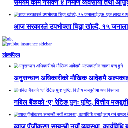
समयमै काम नसक्ने ४ निर्माण व्यवसायी तथा आपूर्
आज सरकारले उपभोक्ता चिठ्ठा खोल्दै, १५ जना
लाेकप्रिय
अनुसन्धान अधिकारीकाे माैखिक आदेशमै अल्पकाली
नबिल बैंकको ‘ए’ रेटिङ पुनः पुष्टि, वित्तीय मजबु
ब्याज पुँजीकरण सम्बन्धी नयाँ व्यवस्था, कार्यविधि बन