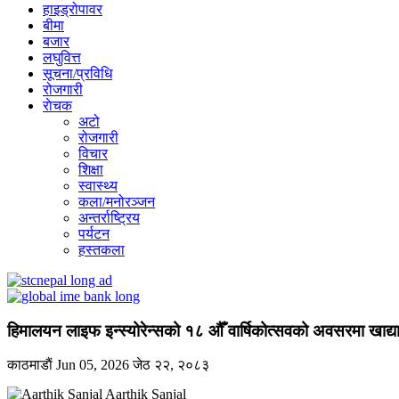
हाइड्रोपावर
बीमा
बजार
लघुवित्त
सूचना/प्रविधि
रोजगारी
राेचक
अटो
रोजगारी
विचार
शिक्षा
स्वास्थ्य
कला/मनोरञ्जन
अन्तर्राष्ट्रिय
पर्यटन
हस्तकला
हिमालयन लाइफ इन्स्योरेन्सको १८ औँ वार्षिकोत्सवको अवसरमा खाद
काठमाडाैं
Jun 05, 2026
जेठ २२, २०८३
Aarthik Sanjal