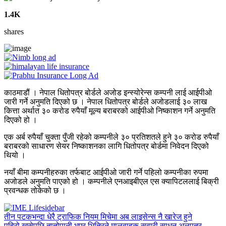
1.4K
shares
काठमाडौं । नेपाल धितोपत्र बोर्डले अजोड इन्स्योरेन्स कम्पनी लाई आईपीओ
जारी गर्ने अनुमति दिएको छ । नेपाल धितोपत्र बोर्डले अजोडलाई ३० लाख
कित्ता अर्थात ३० करोड रुपैयाँ मूल्य बराबरको आईपीओ निष्काशन गर्ने अनुमति
दिएको हो ।
एक अर्ब रुपैयाँ चुक्ता पुँजी रहेको कम्पनीले ३० प्रतिशतले हुने ३० करोड रुपैयाँ
बराबरको साधारण सेयर निष्काशनका लागि धितोपत्र बोर्डमा निवेदन दिएको
थियो ।
नयाँ बीमा कम्पनीहरुका तर्फबाट आईपीओ जारी गर्ने पहिलो कम्पनीका रुपमा
अजोडले अनुमति पाएको हो । कम्पनीले एनआइबीएल एस क्यापिटललाई बिक्री
प्रवन्धक तोकेको छ ।
तीन पटकभन्दा धेरै ट्राफिक नियम मिचेमा अब लाइसेन्स नै खारेज हुने
पहिरो खसेपछि तातोपानी भएर भित्रिने मालवाहक सवारी साधन अलपत्र