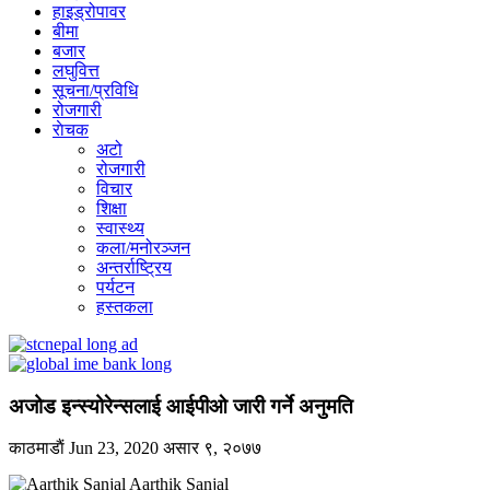
हाइड्रोपावर
बीमा
बजार
लघुवित्त
सूचना/प्रविधि
रोजगारी
राेचक
अटो
रोजगारी
विचार
शिक्षा
स्वास्थ्य
कला/मनोरञ्जन
अन्तर्राष्ट्रिय
पर्यटन
हस्तकला
अजोड इन्स्योरेन्सलाई आईपीओ जारी गर्ने अनुमति
काठमाडाैं
Jun 23, 2020
असार ९, २०७७
Aarthik Sanjal