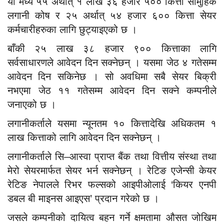
यो मध्ये ५५ अर्थात् १ लाख ३६ हजार ५०० कित्ता सामुहिक
लगानी कोष र २५ अर्थात् ५४ हजार ६०० कित्ता सेयर
कर्मचारीहरुका लागि छुट्याइएको छ ।
बाँकी २५ लाख ३८ हजार ९०० कित्ताका लागि
सर्वसाधारणले आवेदन दिन सक्नेछन् । यसमा जेठ ४ गतेसम्म
आवेदन दिन सकिनेछ । सो अवधिमा सबै सेयर बिक्री
नभएमा जेठ ११ गतेसम्म आवेदन दिन सक्ने कम्पनीले
जनाएको छ ।
लगानीकर्ताले यसमा न्यूनतम १० कित्तादेखि अधिकतम १
लाख कित्ताको लागि आवेदन दिन सक्नेछन् ।
लगानीकर्ताले सि–आस्वा प्राप्त बैंक तथा वित्तीय संस्था तथा
मेरो सेयरमार्फत सेयर भर्न सक्नेछन् । रेटिङ एजेन्सी केयर
रेटिङ नेपालले रिभर फल्सको आइपीओलाई ‘कियर एनपी
डबल बी माइनस आइएस’ प्रदान गरेको छ ।
जसले कम्पनीको दायित्व बहन गर्ने क्षमतामा औसत जोखिम