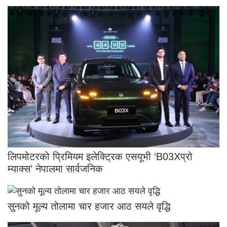
लिपमोटरको प्रिमियम इलेक्ट्रिक एसयूभी ‘B03Xप्रो
म्याक्स’ नेपालमा सार्वजनिक
सुनको मूल्य तोलामा चार हजार आठ सयले वृद्धि