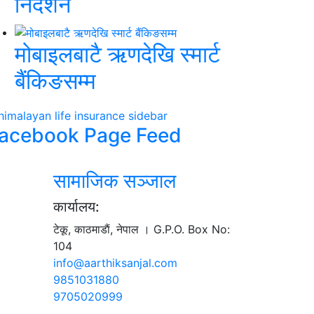
निर्देशन
मोबाइलबाटै ऋणदेखि स्मार्ट
बैंकिङसम्म
acebook Page Feed
सामाजिक सञ्जाल
कार्यालय:
टेकू, काठमाडाैं, नेपाल । G.P.O. Box No:
104
info@aarthiksanjal.com
9851031880
9705020999