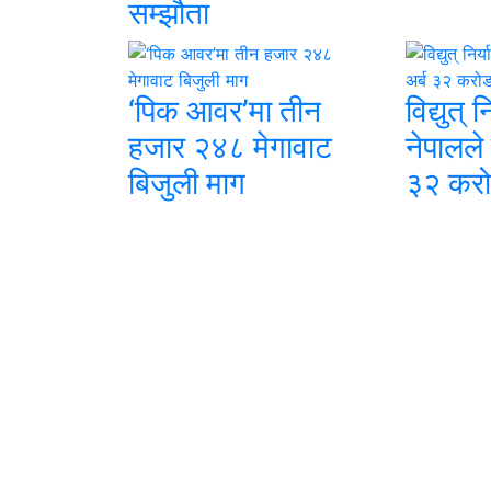
सम्झौता
‘पिक आवर’मा तीन
विद्युत् 
हजार २४८ मेगावाट
नेपालले
बिजुली माग
३२ कर