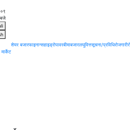
:१०
बजे
li
sh
शेयर बजार
फाइनान्स
हाइड्रोपावर
बीमा
बजार
लघुवित्त
सूचना/प्रविधि
रोजगारी
र
मार्केट