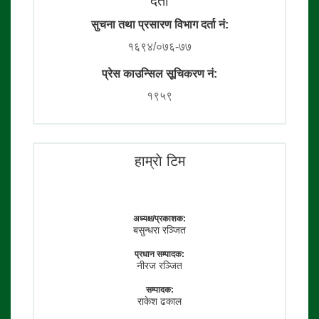
दर्ता
सुचना तथा प्रसारण विभाग दर्ता नं:
१६९४/०७६-७७
प्रेस काउन्सिल सूचिकरण नं:
१९५९
हाम्राे टिम
अध्यक्ष/प्रकाशक:
बसुन्धरा रञ्जित
प्रधान सम्पादक:
नीरज रञ्जित
सम्पादक:
राकेश ढकाल