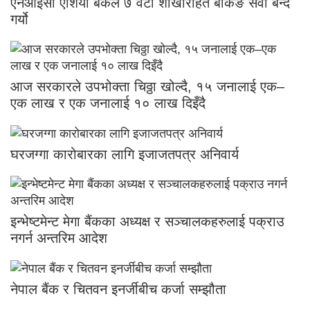
एनआईसी एशिया बैंकले ७ वटा शाखारहित बैंकिङ सेवा बन्द
गर्यो
आज सरकारले उपभोक्ता चिठ्ठा खोल्दै, १५ जनालाई एक–
एक लाख र एक जनालाई १० लाख दिइँदै
घरजग्गा कारोबारका लागि इजाजतपत्र अनिवार्य
इन्भेष्टमेन्ट मेगा बैंकका अध्यक्ष र सञ्चालकहरुलाई पक्राउ
नगर्न अन्तरिम आदेश
नेपाल बैंक र चितवन इनर्जीबीच कर्जा सम्झौता