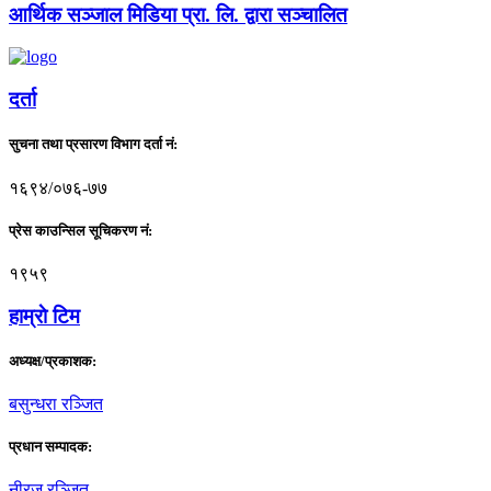
आर्थिक सञ्जाल मिडिया प्रा. लि. द्वारा सञ्चालित
दर्ता
सुचना तथा प्रसारण विभाग दर्ता नं:
१६९४/०७६-७७
प्रेस काउन्सिल सूचिकरण नं:
१९५९
हाम्राे टिम
अध्यक्ष/प्रकाशक:
बसुन्धरा रञ्जित
प्रधान सम्पादक:
नीरज रञ्जित