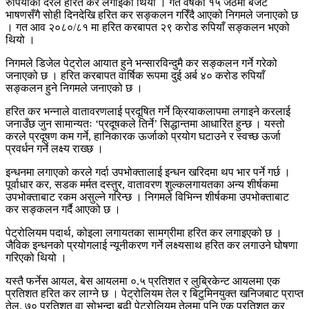
रुपियाँका दरले हरित कर लगाइको थियो । गत वर्षको १५ जेठमा बजेट
भाषणसँगै सोही दिनदेखि हरित कर सङ्कलन गरिँदै आएको निगमले जनाएको छ
। गत आव २०८०/८१ मा हरित करबापत २९ करोड रुपियाँ सङ्कलन भएको
थियो ।
निगमले डिजेल पेट्रोल आयात हुने भन्सारविन्दुमै कर सङ्कलन गर्ने गरेको
जनाएको छ । हरित करबापत वार्षिक रूपमा दुई अर्ब ४० करोड रुपियाँ
सङ्कलन हुने निगमले जनाएको छ ।
हरित कर भन्नाले वातावरणलाई प्रदूषित गर्ने क्रियाकलापमा लगाइने करलाई
जनाउँछ जुन सामान्यतः ‘प्रदूषकले तिर्ने’ सिद्धान्तमा आधारित हुन्छ । यस्तो
करले प्रदूषण कम गर्ने, हानिकारक ऊर्जाको प्रयोग घटाउने र स्वच्छ ऊर्जा
प्रवर्धन गर्ने लक्ष्य राख्छ ।
इन्धनमा लगाएको करले गर्दा उपभोक्तालाई इन्धन खरिदमा थप भार पर्ने गर्छ ।
पूर्वाधार कर, सडक मर्मत दस्तुर, वातावरण शुल्कलगायतका अन्य शीर्षकमा
उपभोक्ताबाट रकम असुल्ने गरिन्छ । निगमले विभिन्न शीर्षकमा उपभोक्ताबाट
कर सङ्कलन गर्दै आएको छ ।
पेट्रोलियम पदार्थ, कोइला लगायतका सामग्रीमा हरित कर लगाइएको छ ।
जैविक इन्धनको प्रयोगलाई न्यूनीकरण गर्ने लक्ष्यसाथ हरित कर लगाउने घोषणा
गरिएको थियो ।
यस्तै फर्नेस आयल, बेस आयलमा ०.५ प्रतिशत र लुब्रिकेन्ट आयलमा एक
प्रतिशत हरित कर लाग्ने छ । पेट्रोलियम तेल र बिटुमिनयुक्त खनिजबाट प्राप्त
तेल, ७० प्रतिशत वा सोभन्दा बढी पेट्रोलियम तेलमा पनि एक प्रतिशत कर