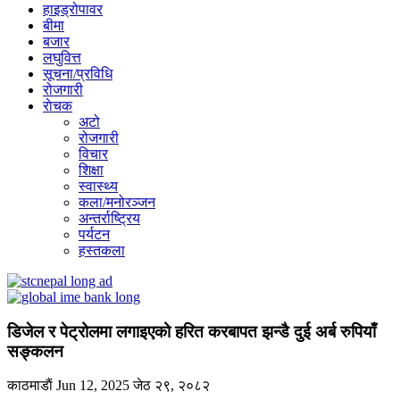
हाइड्रोपावर
बीमा
बजार
लघुवित्त
सूचना/प्रविधि
रोजगारी
राेचक
अटो
रोजगारी
विचार
शिक्षा
स्वास्थ्य
कला/मनोरञ्जन
अन्तर्राष्ट्रिय
पर्यटन
हस्तकला
डिजेल र पेट्रोलमा लगाइएको हरित करबापत झन्डै दुई अर्ब रुपियाँ
सङ्कलन
काठमाडाैं
Jun 12, 2025
जेठ २९, २०८२