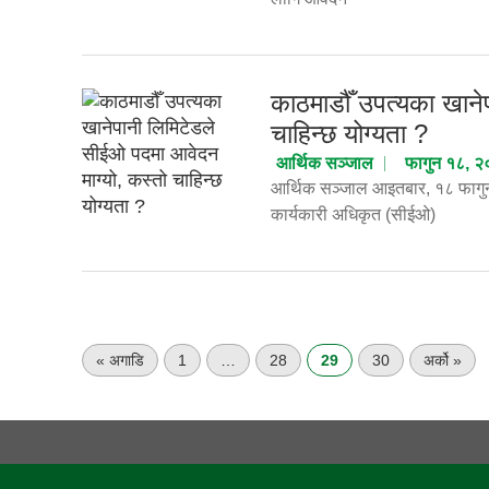
काठमाडौँ उपत्यका खाने
चाहिन्छ योग्यता ?
आर्थिक सञ्जाल
फागुन १८, 
आर्थिक सञ्जाल आइतबार, १८ फागुन
कार्यकारी अधिकृत (सीईओ)
« अगाडि
1
…
28
29
30
अर्को »