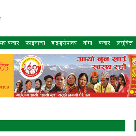
े
ेयर बजार
फाइनान्स
हाइड्रोपावर
बीमा
बजार
लघुवित्त