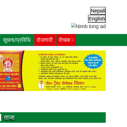
Nepali
English
सूचना/प्रविधि
रोजगारी
राेचक
ताजा