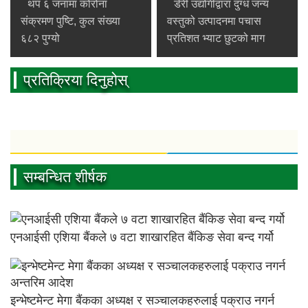
थप ६ जनामा कोरोना
डेरी उद्योगीद्वारा दुग्ध जन्य
संक्रमण पुष्टि, कुल संख्या
वस्तुको उत्पादनमा पचास
६८२ पुग्यो
प्रतिशत भ्याट छुटको माग
प्रतिक्रिया दिनुहोस्
सम्बन्धित शीर्षक
एनआईसी एशिया बैंकले ७ वटा शाखारहित बैंकिङ सेवा बन्द गर्यो
इन्भेष्टमेन्ट मेगा बैंकका अध्यक्ष र सञ्चालकहरुलाई पक्राउ नगर्न