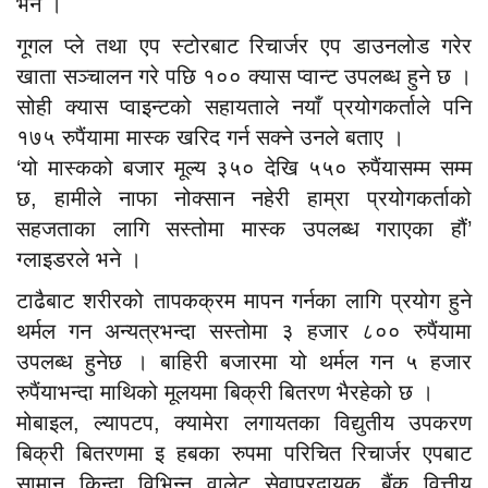
भने ।
गूगल प्ले तथा एप स्टोरबाट रिचार्जर एप डाउनलोड गरेर
खाता सञ्चालन गरे पछि १०० क्यास प्वान्ट उपलब्ध हुने छ ।
सोही क्यास प्वाइन्टको सहायताले नयाँ प्रयोगकर्ताले पनि
१७५ रुपैंयामा मास्क खरिद गर्न सक्ने उनले बताए ।
‘यो मास्कको बजार मूल्य ३५० देखि ५५० रुपैंयासम्म सम्म
छ, हामीले नाफा नोक्सान नहेरी हाम्रा प्रयोगकर्ताको
सहजताका लागि सस्तोमा मास्क उपलब्ध गराएका हौं’
ग्लाइडरले भने ।
टाढैबाट शरीरको तापकक्रम मापन गर्नका लागि प्रयोग हुने
थर्मल गन अन्यत्रभन्दा सस्तोमा ३ हजार ८०० रुपैंयामा
उपलब्ध हुनेछ । बाहिरी बजारमा यो थर्मल गन ५ हजार
रुपैंयाभन्दा माथिको मूलयमा बिक्री बितरण भैरहेको छ ।
मोबाइल, ल्यापटप, क्यामेरा लगायतका विद्युतीय उपकरण
बिक्री बितरणमा इ हबका रुपमा परिचित रिचार्जर एपबाट
सामान किन्दा विभिन्न वालेट सेवाप्रदायक, बैंक वित्तीय