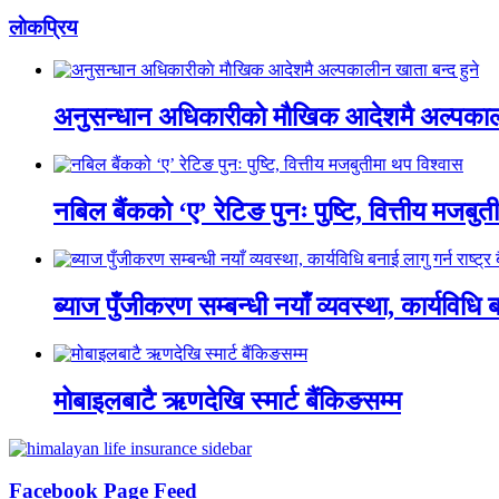
लाेकप्रिय
अनुसन्धान अधिकारीकाे माैखिक आदेशमै अल्पकाली
नबिल बैंकको ‘ए’ रेटिङ पुनः पुष्टि, वित्तीय मजबु
ब्याज पुँजीकरण सम्बन्धी नयाँ व्यवस्था, कार्यविधि बन
मोबाइलबाटै ऋणदेखि स्मार्ट बैंकिङसम्म
Facebook Page Feed