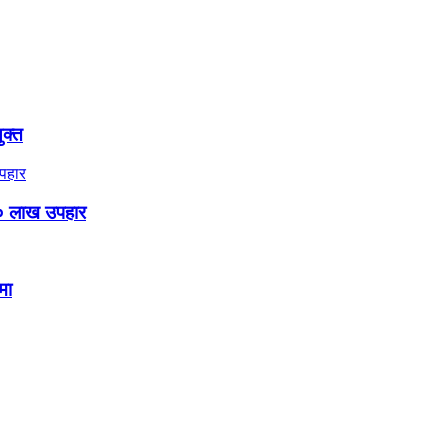
ुक्त
० लाख उपहार
मा