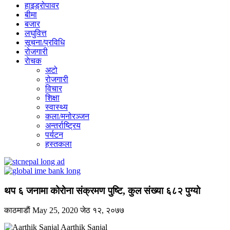
हाइड्रोपावर
बीमा
बजार
लघुवित्त
सूचना/प्रविधि
रोजगारी
राेचक
अटो
रोजगारी
विचार
शिक्षा
स्वास्थ्य
कला/मनोरञ्जन
अन्तर्राष्ट्रिय
पर्यटन
हस्तकला
थप ६ जनामा कोरोना संक्रमण पुष्टि, कुल संख्या ६८२ पुग्यो
काठमाडाैं
May 25, 2020
जेठ १२, २०७७
Aarthik Sanjal