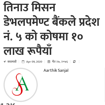
तिनाउ मिसन
डेभलपमेण्ट बैंकले प्रदेश
नं. ५ काे काेषमा १०
लाख रूपैयाँ
काठमाडाैं
Apr 09, 2020
चैत २७, २०७६
Aarthik Sanjal