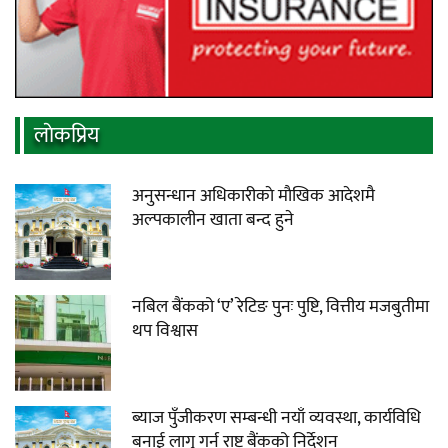
लाेकप्रिय
अनुसन्धान अधिकारीकाे माैखिक आदेशमै
अल्पकालीन खाता बन्द हुने
नबिल बैंकको ‘ए’ रेटिङ पुनः पुष्टि, वित्तीय मजबुतीमा
थप विश्वास
ब्याज पुँजीकरण सम्बन्धी नयाँ व्यवस्था, कार्यविधि
बनाई लागु गर्न राष्ट्र बैंकको निर्देशन