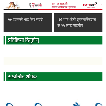
डलरको भाउ फेरि बढ्यो
भाटभटेनी सुपरमार्केटद्वारा
रु २५ लाख सहयोग
प्रतिक्रिया दिनुहोस्
सम्बन्धित शीर्षक