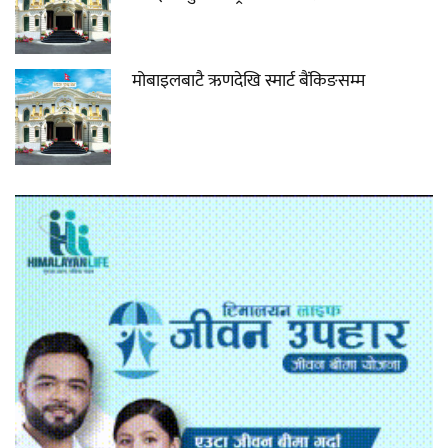
मोबाइलबाटै ऋणदेखि स्मार्ट बैंकिङसम्म