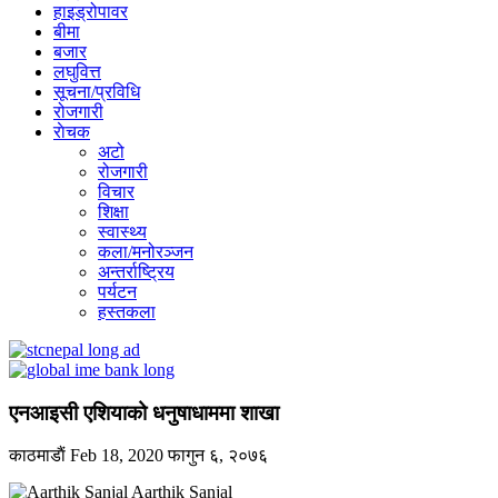
हाइड्रोपावर
बीमा
बजार
लघुवित्त
सूचना/प्रविधि
रोजगारी
राेचक
अटो
रोजगारी
विचार
शिक्षा
स्वास्थ्य
कला/मनोरञ्जन
अन्तर्राष्ट्रिय
पर्यटन
हस्तकला
एनआइसी एशियाको धनुषाधाममा शाखा
काठमाडाैं
Feb 18, 2020
फागुन ६, २०७६
Aarthik Sanjal