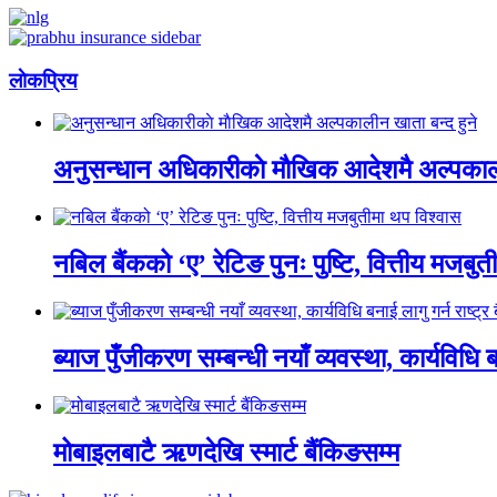
लाेकप्रिय
अनुसन्धान अधिकारीकाे माैखिक आदेशमै अल्पकाली
नबिल बैंकको ‘ए’ रेटिङ पुनः पुष्टि, वित्तीय मजबु
ब्याज पुँजीकरण सम्बन्धी नयाँ व्यवस्था, कार्यविधि बन
मोबाइलबाटै ऋणदेखि स्मार्ट बैंकिङसम्म