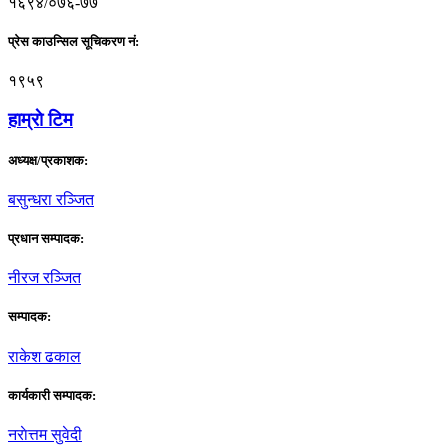
१६९४/०७६-७७
प्रेस काउन्सिल सूचिकरण नं:
१९५९
हाम्राे टिम
अध्यक्ष/प्रकाशक:
बसुन्धरा रञ्जित
प्रधान सम्पादक:
नीरज रञ्जित
सम्पादक:
राकेश ढकाल
कार्यकारी सम्पादक:
नराेत्तम सुवेदी