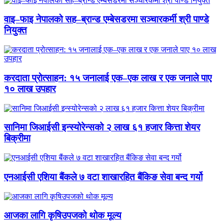
वाइ–फाइ नेपालको सह–ब्रान्ड एम्बेसडरमा सञ्चारकर्मी श्री पाण्डे
नियुक्त
करदाता प्रोत्साहन: १५ जनालाई एक–एक लाख र एक जनाले पाए
१० लाख उपहार
सानिमा जिआईसी इन्स्योरेन्सको २ लाख ६१ हजार कित्ता शेयर
बिक्रीमा
एनआईसी एशिया बैंकले ७ वटा शाखारहित बैंकिङ सेवा बन्द गर्यो
आजका लागि कृषिउपजको थोक मूल्य