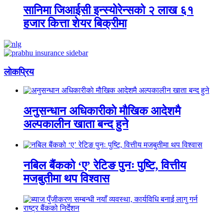
सानिमा जिआईसी इन्स्योरेन्सको २ लाख ६१
हजार कित्ता शेयर बिक्रीमा
लाेकप्रिय
अनुसन्धान अधिकारीकाे माैखिक आदेशमै
अल्पकालीन खाता बन्द हुने
नबिल बैंकको ‘ए’ रेटिङ पुनः पुष्टि, वित्तीय
मजबुतीमा थप विश्वास