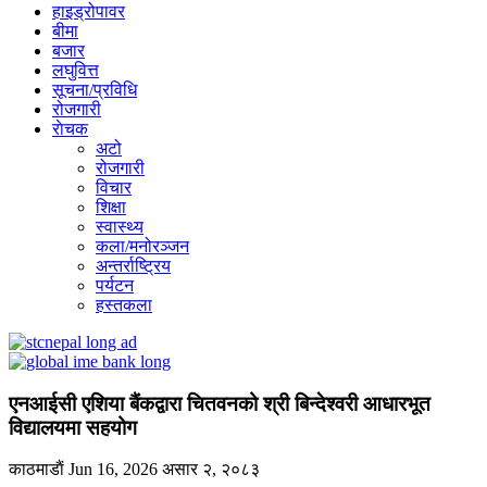
हाइड्रोपावर
बीमा
बजार
लघुवित्त
सूचना/प्रविधि
रोजगारी
राेचक
अटो
रोजगारी
विचार
शिक्षा
स्वास्थ्य
कला/मनोरञ्जन
अन्तर्राष्ट्रिय
पर्यटन
हस्तकला
एनआईसी एशिया बैंकद्वारा चितवनको श्री बिन्देश्वरी आधारभूत
विद्यालयमा सहयोग
काठमाडाैं
Jun 16, 2026
असार २, २०८३