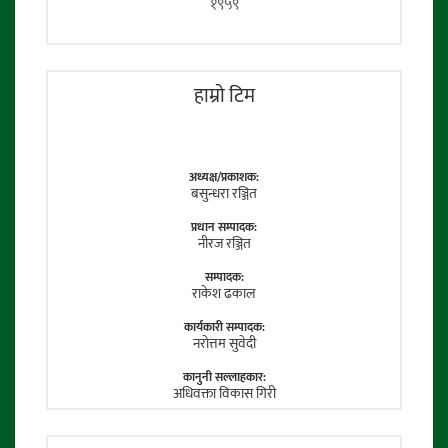
१९५९
हाम्राे टिम
अध्यक्ष/प्रकाशक:
बसुन्धरा रञ्जित
प्रधान सम्पादक:
नीरज रञ्जित
सम्पादक:
राकेश ढकाल
कार्यकारी सम्पादक:
नराेत्तम सुवेदी
कानुनी सल्लाहकार:
अधिवक्ता विकास गिरी
फाेटाे पत्रकार:
तेजेन्द्र श्रेष्ठ