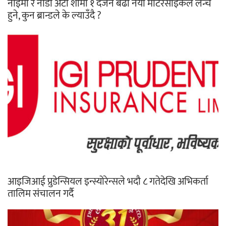
नाइमा र नाडा अटो शोमा १ दर्जन बढी नयाँ मोटरसाइकल लन्च
हुने, कुन ब्रान्डले के ल्याउँदै ?
आइजिआई प्रुडेन्सियल इन्स्योरेन्सले भदौ ८ गतेदेखि अभिकर्ता
तालिम संचालन गर्दै