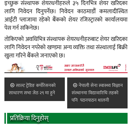
इच्छुक संस्थापक शेयरधनीहरुले ३५ दिनभित्र शेयर खरिदका
लागि निवेदन दिनुपर्नेछ। निवेदन काठमाडौं कमलादीस्थित
आईटी प्लाजामा रहेको बैंकको शेयर रजिस्ट्रारको कार्यालयमा
पेस गर्न सकिनेछ।
तोकिएको अवधिभित्र संस्थापक शेयरधनीहरुबाट शेयर खरिदका
लागि निवेदन नपरेको खण्डमा अन्य व्यक्ति तथा संस्थालाई बिक्री
खुला गरिने बैंकले जनाएको छ।
साल्ट ट्रेडिङ कर्पोरेसनको
नेपाली सेना स्वास्थ्य विज्ञान
साधारण सभा जेठ २९ मा हुने
संस्थानमा विद्यावारिधि तहको
पनि पठनपाठन थालनी
प्रतिक्रिया दिनुहोस्