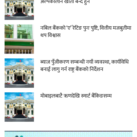
अल्पकालीन खाता बन्द हुने
नबिल बैंकको ‘ए’ रेटिङ पुनः पुष्टि, वित्तीय मजबुतीमा
थप विश्वास
ब्याज पुँजीकरण सम्बन्धी नयाँ व्यवस्था, कार्यविधि
बनाई लागु गर्न राष्ट्र बैंकको निर्देशन
मोबाइलबाटै ऋणदेखि स्मार्ट बैंकिङसम्म