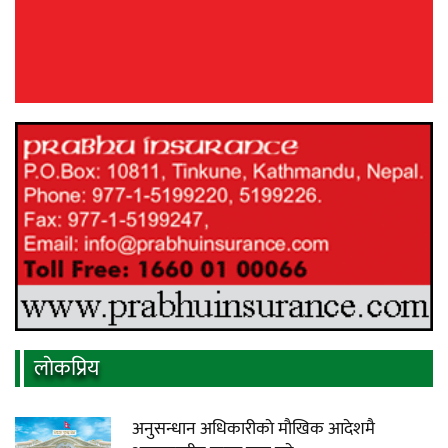
लाेकप्रिय
अनुसन्धान अधिकारीकाे माैखिक आदेशमै