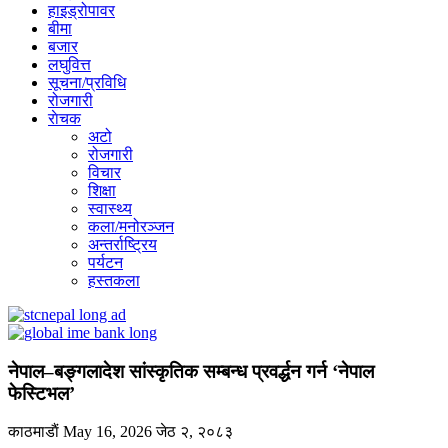
हाइड्रोपावर
बीमा
बजार
लघुवित्त
सूचना/प्रविधि
रोजगारी
राेचक
अटो
रोजगारी
विचार
शिक्षा
स्वास्थ्य
कला/मनोरञ्जन
अन्तर्राष्ट्रिय
पर्यटन
हस्तकला
नेपाल–बङ्गलादेश सांस्कृतिक सम्बन्ध प्रवर्द्धन गर्न ‘नेपाल
फेस्टिभल’
काठमाडाैं
May 16, 2026
जेठ २, २०८३