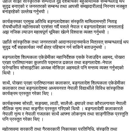
उहाँले साझा सांस्कृतिक सम्पदाले दुई देशबीचको बहुआयामिक सम्बन्धलाई थप
सुदृढ बनाएको र जनस्तरको सम्बन्ध तथा आपसी समझदारीलाई निरन्तर मजबुत
बनाइरहेको उल्लेख गर्नुभयो ।
कार्यक्रमका प्रमुख अतिथि बङ्गलादेशका संस्कृति मामिलामन्त्री निताइ
रोयचौधरीले महोत्सवको प्रशंसा गर्दै यसले नेपाल र बङ्गलादेशका जनतालाई
अझ नजिक ल्याउन महत्वपूर्ण भूमिका खेल्ने विश्वास व्यक्त गर्नुभयो ।
उहाँले सांस्कृतिक तथा जनस्तरको आदानप्रदानमार्फत मित्रवत् सम्बन्धलाई थप
सुदृढ गर्दै सहकार्यका नयाँ क्षेत्र पहिचान गर्न सकिने बताउनुभयो ।
बङ्गलादेश शिल्पकला एकेडेमीका महानिर्देशक एसके रेजाउद्दिन अहमद, पोखरा
प्रज्ञा प्रतिष्ठानका कुलपति पद्मराज ढकाल तथा बङ्गलादेश–नेपाल
फ्रेन्डसिप सोसाइटीका अध्यक्ष मोसिउर अहमदले पनि मन्तव्य व्यक्त गर्नुभएको
थियो ।
साथै, पोखरा प्रज्ञा प्रतिष्ठानका कलाकार, बङ्गलादेश शिल्पकला एकेडेमीका
कलाकार तथा बङ्गलादेशमा अध्ययनरत नेपाली विद्यार्थीले विविध सांस्कृतिक
कार्यक्रम प्रस्तुत गरेका थिए ।
कार्यक्रममा सोरठी, सङ्ख्या, लाठी, सालैजो–झ्याउरे तथा कौरालगायत नेपाली
मौलिक नृत्य तथा सङ्गीत प्रस्तुत गरिएको थियो । बङ्गलादेशी कलाकारले
नेपाली नृत्य र नेपाली गजलका साथै आफ्ना लोकनृत्य तथा साङ्गीतिक प्रस्तुति
पनि प्रस्तुत गरेका थिए ।
महोत्सवमा सरकारी तथा गैरसरकारी निकायका प्रतिनिधि, संस्कृति तथा