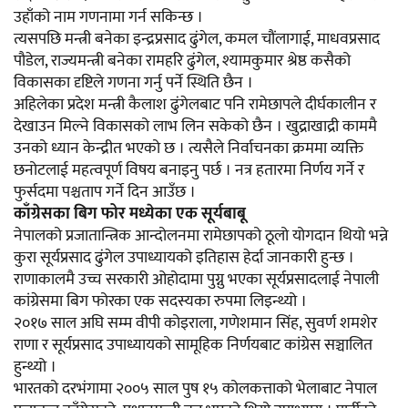
उहाँको नाम गणनामा गर्न सकिन्छ ।
त्यसपछि मन्त्री बनेका इन्द्रप्रसाद ढुंगेल, कमल चौंलागाई, माधवप्रसाद
पौडेल, राज्यमन्त्री बनेका रामहरि ढुंगेल, श्यामकुमार श्रेष्ठ कसैको
विकासका दृष्टिले गणना गर्नु पर्ने स्थिति छैन ।
अहिलेका प्रदेश मन्त्री कैलाश ढुंगेलबाट पनि रामेछापले दीर्घकालीन र
देखाउन मिल्ने विकासको लाभ लिन सकेको छैन । खुद्राखाद्री काममै
उनको ध्यान केन्द्रीत भएको छ । त्यसैले निर्वाचनका क्रममा व्यक्ति
छनोटलाई महत्वपूर्ण विषय बनाइनु पर्छ । नत्र हतारमा निर्णय गर्ने र
फुर्सदमा पश्चताप गर्ने दिन आउँछ ।
काँग्रेसका बिग फोर मध्येका एक सूर्यबाबू
नेपालको प्रजातान्त्रिक आन्दोलनमा रामेछापको ठूलो योगदान थियो भन्ने
कुरा सूर्यप्रसाद ढुंगेल उपाध्यायको इतिहास हेर्दा जानकारी हुन्छ ।
राणाकालमै उच्च सरकारी ओहोदामा पुग्नु भएका सूर्यप्रसादलाई नेपाली
कांग्रेसमा बिग फोरका एक सदस्यका रुपमा लिइन्थ्यो ।
२०१७ साल अघि सम्म वीपी कोइराला, गणेशमान सिंह, सुवर्ण शमशेर
राणा र सूर्यप्रसाद उपाध्यायको सामूहिक निर्णयबाट कांग्रेस सञ्चालित
हुन्थ्यो ।
भारतको दरभंगामा २००५ साल पुष १५ कोलकत्ताको भेलाबाट नेपाल