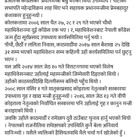
प्रजातन्त्र काँग्रेसको प्रधानमन्त्री बन्नु भएको थियो उपाध्याय । पार्टीको
सभापति महेन्द्रविक्रम शाह थिए भने सहायक प्रधानमन्त्रीमा प्रेमबहादुर
कंशाकार हुनुहुन्थ्यो ।
कोलकत्तामा २००६ साल चैत २७, २८ र २९ गते भएको चौथो
महाधिवेशनमा दुई काँग्रेस एक भए । र, महाधिवेशनबाट नेपाली काँग्रेस
जन्म हुँदा सूर्यप्रसाद उपाध्याय कार्यसमितिमा पर्नु भयो ।
पाँचौ, छैठौं र ललिता निवास, काठमाडौंमा २०१७ साल बैशाख २५ देखि
३१ सम्म भएको महाधिवेशन सम्म कहिल्यै उहाँ कार्यसमितिमा पर्न छुट्नु
भएन ।
यस अघि २०१४ साल जेठ १० गते विराटनगरमा भएको विशेष
महाधिवेसनबाट उहाँलाई महामन्त्रीको जिम्मेवारी दिइएको थियो ।
उहाँको काठमाडौंदेखि दिल्लीसम्म बलियो पहुँच थियो ।
२००८ साल मंसिर १ गते मातृकाप्रसाद कोइराला नेतृत्वको सरकारमा
उपाध्याय गृह र खाद्य मन्त्री हुनुहुन्थ्यो । २०१६ साल जेठ १३ गते वीपी
कोइराला नेतृत्वको निर्वाचित सरकारमा पनि उहाँलाई गृह र कानुन मन्त्री
बनाइएको थियो ।
जवकि उहाँले काठमाडौं र रामेछाप दुवै ठाउँबाट चुनाव हार्नु भएको थियो
। नेपालको राजनीतिमा रामेछापको उपस्थिति कुनै बेला अनिवार्य
मानिन्थ्यो । यसैले व्यक्तिको हैसियतमाथि मैले चर्चा गर्न खोजेको हुँ ।