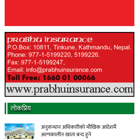
लाेकप्रिय
अनुसन्धान अधिकारीकाे माैखिक आदेशमै
अल्पकालीन खाता बन्द हुने