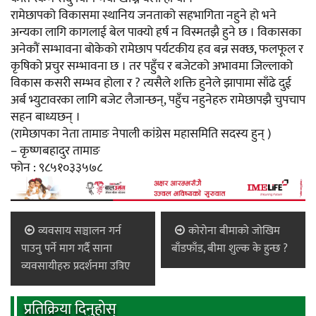
रामेछापको विकासमा स्थानिय जनताको सहभागिता नहुने हो भने
अन्यका लागि कागलाई बेल पाक्यो हर्ष न विस्मतझै हुने छ । विकासका
अनेकौं सम्भावना बोकेको रामेछाप पर्यटकीय हव बन्न सक्छ, फलफूल र
कृषिको प्रचुर सम्भावना छ । तर पहुँच र बजेटको अभावमा जिल्लाको
विकास कसरी सम्भव होला र ? त्यसैले शक्ति हुनेले झापामा साँढे दुई
अर्ब भ्युटावरका लागि बजेट लैजान्छन्, पहुँच नहुनेहरु रामेछापझै चुपचाप
सहन बाध्यछन् ।
(रामेछापका नेता तामाङ नेपाली कांग्रेस महासमिति सदस्य हुन् )
– कृष्णबहादुर तामाङ
फोन : ९८५१०३३५७८
व्यवसाय सञ्चालन गर्न
कोरोना बीमाको जोखिम
पाउनु पर्ने माग गर्दै साना
बाँडफाँड, बीमा शुल्क के हुन्छ ?
व्यवसायीहरु प्रदर्शनमा उत्रिए
प्रतिक्रिया दिनुहोस्