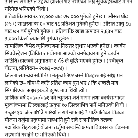
उपरोक्त समष्टिगत उद्देश्य हासिल भए नभएको निम्न सूचकहरुबाट मापन
गरिनेछ भनिएको थियो ।
प्रतिव्यक्ति आय रु. १८,००० बाट २७,००० पुगेको हुनेछ । औसत प्रौढ
(१५+) साक्षरता दर ६० बाट ९६ प्रतिशत पुगेको हुनेछ । औसत आयु ६७
बाट ७५ वर्ष पुगेको हुनेछ । प्रतिव्यक्ति खाद्य उत्पादन २,६३५ बाट
३,००० किलो क्यालोरी पुगेको हुनेछ ।
सामाजिक विभेद न्यूनिकरणमा निरन्तर सुधार भएको हुनेछ । कार्वन
सिक्वेस्ट्रेशन (जिवित र प्रयोगमा आएको वनपैदावरमा हुने कार्वन
सञ्चिति) हालको अनुपातमा १०% ले बृद्धि भएको हुनेछ । ( स्वीकृत
योजना, प्रतिवेदन– २०७३–०७४) ।
जिल्ला समन्वय समितिमा नेतृत्व लिएर बस्ने मित्रहरुलाई सोध्न मन
लागेको छ– यीमध्ये कति प्रतिश काम पुरा भए ? कि शब्दले मात्र
सिंगारिएका अक्षरहरुको झुण्ड मात्र थियो त्यो ।
आर्थिक वर्ष २०७०/०७१ को न्यूनतम शर्त मापन तथा कार्यसम्पादन
मूल्यांकनमा जिल्लालाई उत्कृष्ट १० जिल्लाभित्र पार्ने भनिएको थियो ।
उत्कृष्ट १० जिल्लाभित्रै पारियो त रामेछापलाई ? गाउँपालिका भित्रका
योजना तर्जुमा प्रकृयामा सहभागि हुने सवै राजनीतिक दलका
पदाधिकारीहरुलाई योजना तर्जुमा सम्बन्धि क्षमता विकास कार्यक्रममा
सहभागी गराईने छ भनिएको थियो ।