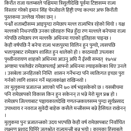
किराँत राजा यलम्बरले पश्चिममा त्रिसुलीदेखि पूर्वमा टिष्टासम्म राज्य
विस्तार गरेको इमान सिंह चेम्जोङले हिष्ट्री एण्ड कल्चर अफ किराँती
पुस्तकमा उल्लेख गरेका छन् ।
पन्ध्रौं शताब्दीसम्म आइपुग्दा रामेछाप मल्ल राज्यभित्र रहेको थियो । यक्ष
मल्लको निधनपछि उनका छोराहरु भिन्न हुँदा रण मल्लले बनेपामा राज्य
गरेपछि रामेछाप रण मल्लकै अधिनमा गएको इतिहास पाइन्छ ।
केही वर्षपछि नै बनेपा राज्य भक्तपुरमा विलिन हुन पुग्यो, त्यसपछि
भक्तपुरबाट रामेछाप शासित हुन थालेको हो । काठमाडौ उपत्यका
पृथ्वीनारायण शाहको अधिनमा आउनु अघि नै ईस्वी सम्वत् १७५४
अगष्टमा पत्रलेखेर रामेछापलाई आफ्नो अधिनमा ल्याइसकेका थिए उनले
। उसबेला जनहितको निम्ति शासन गर्नेभन्दा पनि व्यक्तिगत इच्छा पुरा
गर्नको लागि शासन गर्ने महत्वकांक्षा राखिन्थ्यो ।
तर मुलुकमा प्रजातन्त्र आएको पनि ७० वर्ष भइसकेको छ । यसबीचमा
पनि रामेछापको विकास किन हुन सकेनन् त भन्ने मेरो मूल प्रश्न हो ।
रामेछाप जिल्लाबाट पञ्चायकालदेखि गणतन्त्रकालसम्म पुग्दा सूर्यप्रसाद
उपाध्याय र नवराज सुवेदी बाहेक कसैले मन्त्रीसम्म बन्ने हैसियत राखेनन्
।
मुलुकमा पुनः प्रजातन्त्रको उदय भएपछि केही वर्ष रामेछापबाट निर्वाचित
लक्ष्मण प्रशाद घिमिरे जलश्रोत राज्यमन्त्री बन्नु भयो । कामका हिसाबले