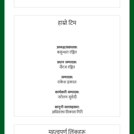
हाम्राे टिम
अध्यक्ष/प्रकाशक:
बसुन्धरा रञ्जित
प्रधान सम्पादक:
नीरज रञ्जित
सम्पादक:
राकेश ढकाल
कार्यकारी सम्पादक:
नराेत्तम सुवेदी
कानुनी सल्लाहकार:
अधिवक्ता विकास गिरी
फाेटाे पत्रकार:
तेजेन्द्र श्रेष्ठ
महत्वपूर्ण लिंकहरू