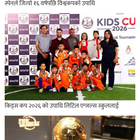
स्पेनले जित्यो १६ वर्षपछि विश्वकपको उपाधि
किड्स कप २०२६ को उपाधि लिटिल एन्जल्स स्कुललाई