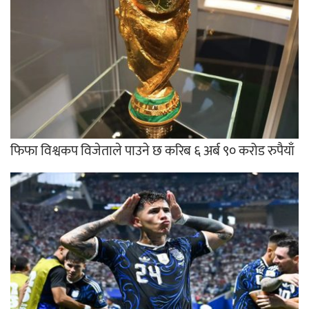
फिफा विश्वकप विजेताले पाउने छ करिब ६ अर्ब ९० करोड रुपैयाँ