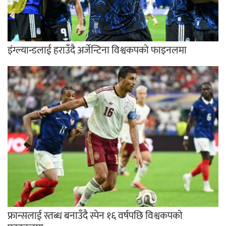
इंग्ल्यान्डलाई हराउँदै अर्जेन्टिना विश्वकपको फाइनलमा
फ्रान्सलाई स्तब्ध बनाउँदै स्पेन १६ वर्षपछि विश्वकपको