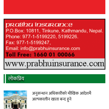
लाेकप्रिय
अनुसन्धान अधिकारीकाे माैखिक आदेशमै
अल्पकालीन खाता बन्द हुने