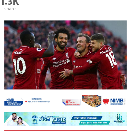
1.3K
shares