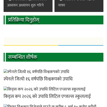
अध्ययन अध्यापन शुरु गरिने
नाफा
प्रतिक्रिया दिनुहोस्
सम्बन्धित शीर्षक
स्पेनले जित्यो १६ वर्षपछि विश्वकपको उपाधि
किड्स कप २०२६ को उपाधि लिटिल एन्जल्स स्कुललाई