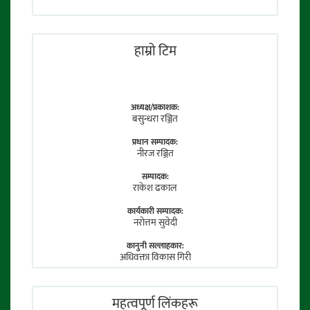
हाम्राे टिम
अध्यक्ष/प्रकाशक:
बसुन्धरा रञ्जित
प्रधान सम्पादक:
नीरज रञ्जित
सम्पादक:
राकेश ढकाल
कार्यकारी सम्पादक:
नराेत्तम सुवेदी
कानुनी सल्लाहकार:
अधिवक्ता विकास गिरी
फाेटाे पत्रकार:
तेजेन्द्र श्रेष्ठ
महत्वपूर्ण लिंकहरू