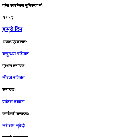
प्रेस काउन्सिल सूचिकरण नं:
१९५९
हाम्राे टिम
अध्यक्ष/प्रकाशक:
बसुन्धरा रञ्जित
प्रधान सम्पादक:
नीरज रञ्जित
सम्पादक:
राकेश ढकाल
कार्यकारी सम्पादक:
नराेत्तम सुवेदी