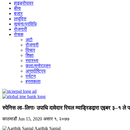
हाइड्रोपावर
बीमा
बजार
लघुवित्त
सूचना/प्रविधि
रोजगारी
राेचक
अटो
रोजगारी
विचार
शिक्षा
स्वास्थ्य
कला/मनोरञ्जन
अन्तर्राष्ट्रिय
पर्यटन
हस्तकला
स्पेनिस ला–लिगाः उपाधि दावेदार रियल म्याड्रिडद्वारा एइबर ३–१ ले 
काठमाडाैं
Jun 15, 2020
असार १, २०७७
Aarthik Sanjal