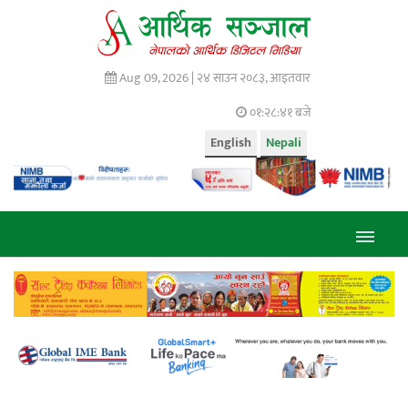
Aug 09, 2026 |
२४ साउन २०८३, आइतवार
०१:२८:४२ बजे
English
Nepali