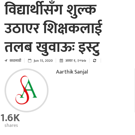
विद्यार्थीसँग शुल्क
उठाएर शिक्षकलाई
तलब खुवाऊः इस्टु
काठमाडाैं
Jun 15, 2020
असार १, २०७७
Aarthik Sanjal
1.6K
shares