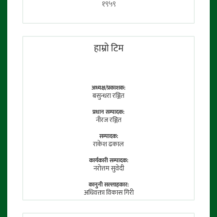
१९५९
हाम्राे टिम
अध्यक्ष/प्रकाशक:
बसुन्धरा रञ्जित
प्रधान सम्पादक:
नीरज रञ्जित
सम्पादक:
राकेश ढकाल
कार्यकारी सम्पादक:
नराेत्तम सुवेदी
कानुनी सल्लाहकार:
अधिवक्ता विकास गिरी
फाेटाे पत्रकार:
तेजेन्द्र श्रेष्ठ