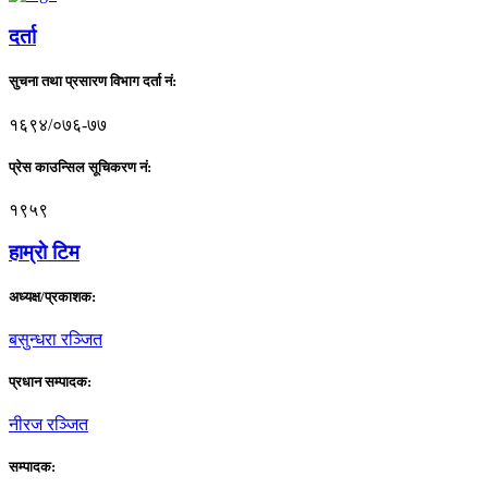
दर्ता
सुचना तथा प्रसारण विभाग दर्ता नं:
१६९४/०७६-७७
प्रेस काउन्सिल सूचिकरण नं:
१९५९
हाम्राे टिम
अध्यक्ष/प्रकाशक:
बसुन्धरा रञ्जित
प्रधान सम्पादक:
नीरज रञ्जित
सम्पादक: