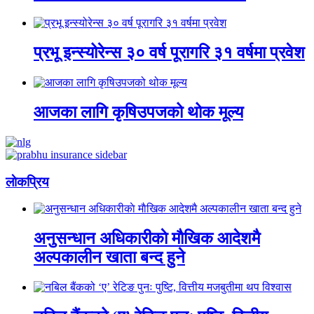
प्रभू इन्स्योरेन्स ३० वर्ष पूरागरि ३१ वर्षमा प्रवेश
आजका लागि कृषिउपजको थोक मूल्य
लाेकप्रिय
अनुसन्धान अधिकारीकाे माैखिक आदेशमै
अल्पकालीन खाता बन्द हुने