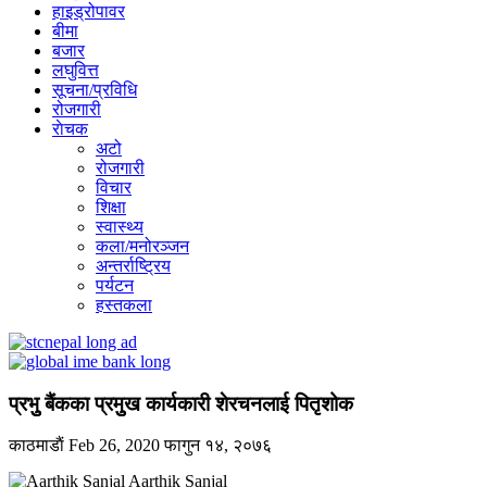
हाइड्रोपावर
बीमा
बजार
लघुवित्त
सूचना/प्रविधि
रोजगारी
राेचक
अटो
रोजगारी
विचार
शिक्षा
स्वास्थ्य
कला/मनोरञ्जन
अन्तर्राष्ट्रिय
पर्यटन
हस्तकला
प्रभुु बैंकका प्रमुुख कार्यकारी शेरचनलाई पितृशोक
काठमाडाैं
Feb 26, 2020
फागुन १४, २०७६
Aarthik Sanjal