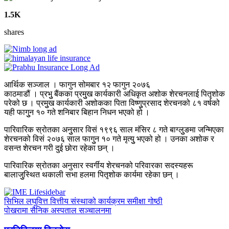
1.5K
shares
आर्थिक सञ्जाल । फागुन सोमबार १२ फागुन २०७६
काठमाडौं । प्रभुु बैंकका प्रमुुख कार्यकारी अधिकृत अशोक शेरचनलाई पितृशोक
परेको छ । प्रमुुख कार्यकारी अशोकका पिता विष्णुुप्रसाद शेरचनको ८१ वर्षको
यही फागुुन १० गते शनिबार बिहान निधन भएको हो ।
पारिवारिक स्रोतका अनुुसार विसं १९९६ साल मंसिर ८ गते बाग्लुुङमा जन्मिएका
शेरचनको विसं २०७६ साल फागुुन १० गते मृत्युु भएको हो । उनका अशोक र
वसन्त शेरचन गरी दुई छोरा रहेका छन् ।
पारिवारिक स्रोतका अनुसार स्वर्गीय शेरचनको परिवारका सदस्यहरू
बालाजुुस्थित थकाली सभा हलमा पितृशोक कार्यमा रहेका छन् ।
सिभिल लघुवित्त वित्तीय संस्थाको कार्यक्रम समीक्षा गोष्ठी
पोखरामा सैनिक अस्पताल सञ्चालनमा