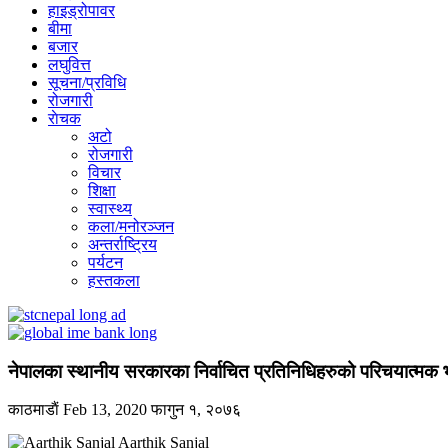
हाइड्रोपावर
बीमा
बजार
लघुवित्त
सूचना/प्रविधि
रोजगारी
राेचक
अटो
रोजगारी
विचार
शिक्षा
स्वास्थ्य
कला/मनोरञ्जन
अन्तर्राष्ट्रिय
पर्यटन
हस्तकला
नेपालका स्थानीय सरकारका निर्वाचित प्रतिनिधिहरुको परिचयात्मक
काठमाडाैं
Feb 13, 2020
फागुन १, २०७६
Aarthik Sanjal