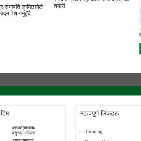
तयारी
त्र,सभापति लामिछानेले
दन पेश गर्नुहुँदै
े टिम
महत्वपूर्ण लिंकहरू
अध्यक्ष/प्रकाशक:
Trending
बसुन्धरा रञ्जित
प्रधान सम्पादक: