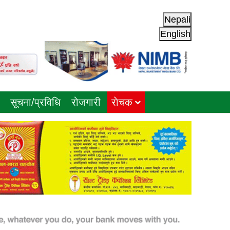
Nepali
English
सूचना/प्रविधि
रोजगारी
राेचक