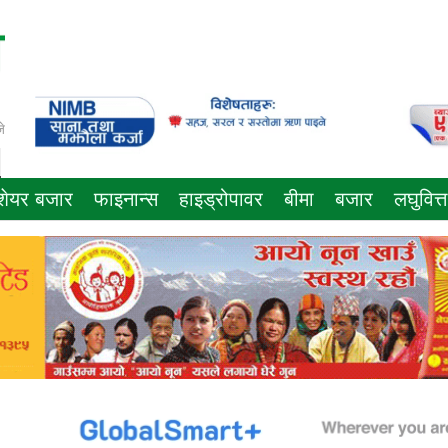
े
शेयर बजार
फाइनान्स
हाइड्रोपावर
बीमा
बजार
लघुवित्त