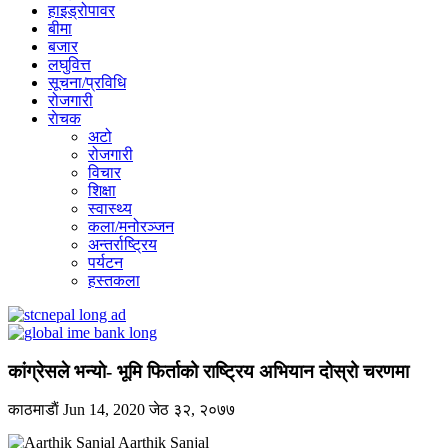
हाइड्रोपावर
बीमा
बजार
लघुवित्त
सूचना/प्रविधि
रोजगारी
राेचक
अटो
रोजगारी
विचार
शिक्षा
स्वास्थ्य
कला/मनोरञ्जन
अन्तर्राष्ट्रिय
पर्यटन
हस्तकला
कांग्रेसले भन्याे- भूमि फिर्ताको राष्ट्रिय अभियान दोस्रो चरणमा
काठमाडाैं
Jun 14, 2020
जेठ ३२, २०७७
Aarthik Sanjal