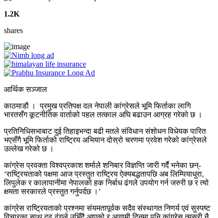
1.2K
shares
आर्थिक सञ्जाल
काठमाडौ । प्रमुख प्रतिपक्ष दल नेपाली कांग्रेसले भूमि फिर्ताका लागि
भारतसँग कूटनीतिक वार्ताको पहल तत्काल अघि बढाउन आग्रह गरेको छ ।
प्रतिनिधिसभाबाट दुई तिहाइभन्दा बढी मतले संविधान संशोधन विधेयक पारित
भएसँगै भूमि फिर्ताको राष्ट्रिय अभियान दोस्रो चरणमा प्रवेश गरेको कांग्रेसले
उल्लेख गरेको छ ।
कांग्रेस प्रवक्ता विश्वप्रकाश शर्माले शनिबार विज्ञप्ति जारी गर्दै भनेका छन्-
‘राष्ट्रियताको पक्षमा आज प्रस्तुत राष्ट्रिय ऐक्यबद्धतापछि अब लिम्पियाधुरा,
लिपुलेक र कालापानीमा नेपालको हक निर्बाध ढंगले उपयोग गर्न जरुरी छ र त्यो
क्षमता सरकारले प्रस्तुत गर्नुपर्दछ ।’
कांग्रेस राष्ट्रियताको प्रश्नमा संयमतापूर्वक सदैव संस्थागत निणर्य एवं सुस्पष्ट
विचारका साथ दृढ ढंगले उभिँदै आएको र आगामी दिनमा पनि कांग्रेस त्यसरी नै