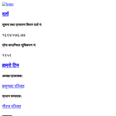
दर्ता
सुचना तथा प्रसारण विभाग दर्ता नं:
१६९४/०७६-७७
प्रेस काउन्सिल सूचिकरण नं:
१९५९
हाम्राे टिम
अध्यक्ष/प्रकाशक:
बसुन्धरा रञ्जित
प्रधान सम्पादक:
नीरज रञ्जित