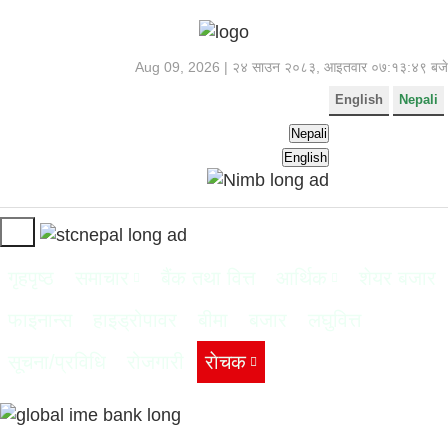
Aug 09, 2026 |
२४ साउन २०८३, आइतवार
०७:१३:५० बजे
English
Nepali
Nepali
English
गृहपृष्ठ
समाचार
बैंक तथा वित्त
आर्थिक
शेयर बजार
फाइनान्स
हाइड्रोपावर
बीमा
बजार
लघुवित्त
सूचना/प्रविधि
रोजगारी
राेचक