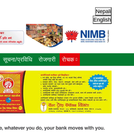
Nepali
English
सूचना/प्रविधि
रोजगारी
राेचक