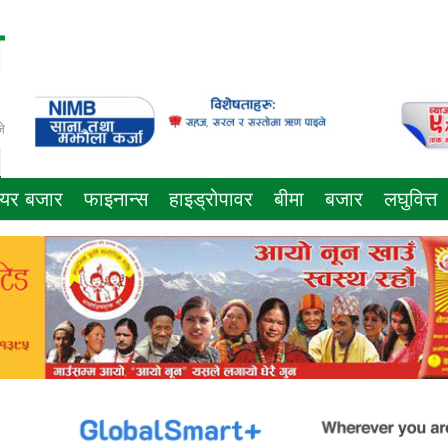
े
ेयर बजार
फाइनान्स
हाइड्रोपावर
बीमा
बजार
लघुवित्त