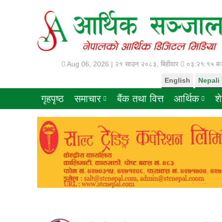
Aug 06, 2026 |
२१ साउन २०८३, बिहीवार
०३:२१:१६ बज
English
Nepali
गृहपृष्ठ
समाचार
बैंक तथा वित्त
आर्थिक
श