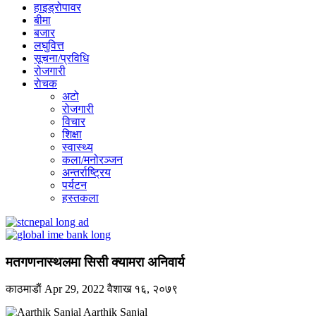
हाइड्रोपावर
बीमा
बजार
लघुवित्त
सूचना/प्रविधि
रोजगारी
राेचक
अटो
रोजगारी
विचार
शिक्षा
स्वास्थ्य
कला/मनोरञ्जन
अन्तर्राष्ट्रिय
पर्यटन
हस्तकला
मतगणनास्थलमा सिसी क्यामरा अनिवार्य
काठमाडाैं
Apr 29, 2022
वैशाख १६, २०७९
Aarthik Sanjal