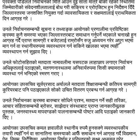
प्रवक्ता पौडेलले निर्वाचनको मिति आउन दुई साता मात्रै बाँकी रहेको स्थितिमा
जिम्मेवारीको संवेदनशीलतालाई बोध गरी सक्रिय र प्रोएक्टिभ हुन निर्देशन दिँदै
जिल्लास्तरमा जनशक्ति नियुक्त गर्दा व्यावसायिकता र सक्षमतालाई प्राथमिकता
दिन आग्रह गरे ।
उनले निर्वाचनसम्बन्धी सूचना र तथ्याङ्क आयोगको प्रणालीमा प्रविष्टिका
क्रममा कुनै समस्या भएका जिल्लास्तरबाट समाधान गर्नुपर्ने भएकाले चनाखो हुन
आग्रह गर्दै प्राप्त सामग्री र बजेटलाई राम्रोसँग रुजु अध्ययन गरेर अपुग भएमा
माग गर्न वा स्थानीयरुपमा व्यवस्थापन गर्न सकिने खालका भएमा त्यहीँ
व्यवस्थापन गर्न सुझाव दिए ।
उनले फोटोसहितको मतदाता नामावलीमा यसपटक लाहाछाप लगाएर निर्वाचन
अधिकृतलाई पठाइएको, मतगणनास्थलमा अनिवार्यरुपमा सिसी क्यामराको
व्यवस्था गर्न भनिएको स्मरण गराए ।
आयोगका उपसचिव सूर्यप्रसाद अर्यालले मतदाता शिक्षासम्बन्धी कतिपय सामग्री
कुरियरबाट पनि पठाइएकाले सोको उचित वितरण प्रबन्ध गर्न आग्रह गरे ।
उनले निर्वाचनका क्रममा बारम्बार सोधिने प्रश्न, मतदान गर्ने सही तरिका,
आचार संहितासम्बन्धी ब्रोसर, साझेदार संस्थाबाट प्राप्त जानकारीमूलक
पुस्तक, जनस्वास्थ्य मापदण्डको पालनासम्बन्धी पोष्टर आदि पठाइको जानकारी
दिए ।
आयोगका उपसचिव कमल ज्ञवालीले स्थानीय रुपमै हुनसक्ने व्यवस्थापकीय
तयारी त्यहीँ गर्न वा सानातिना समस्याको आफैँ समाधान गर्न आग्रह गर्दै विद्यमान,
ऐन, नियम, निर्देशिका, आयोगका निर्णय र परिपत्रको सूक्ष्म अध्ययन गरेर