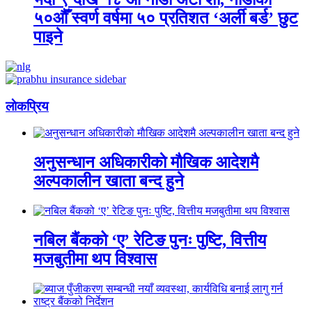
५०औँ स्वर्ण वर्षमा ५० प्रतिशत ‘अर्ली बर्ड’ छुट
पाइने
लाेकप्रिय
अनुसन्धान अधिकारीकाे माैखिक आदेशमै
अल्पकालीन खाता बन्द हुने
नबिल बैंकको ‘ए’ रेटिङ पुनः पुष्टि, वित्तीय
मजबुतीमा थप विश्वास