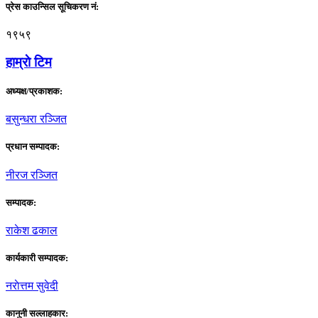
प्रेस काउन्सिल सूचिकरण नं:
१९५९
हाम्राे टिम
अध्यक्ष/प्रकाशक:
बसुन्धरा रञ्जित
प्रधान सम्पादक:
नीरज रञ्जित
सम्पादक:
राकेश ढकाल
कार्यकारी सम्पादक:
नराेत्तम सुवेदी
कानुनी सल्लाहकार: