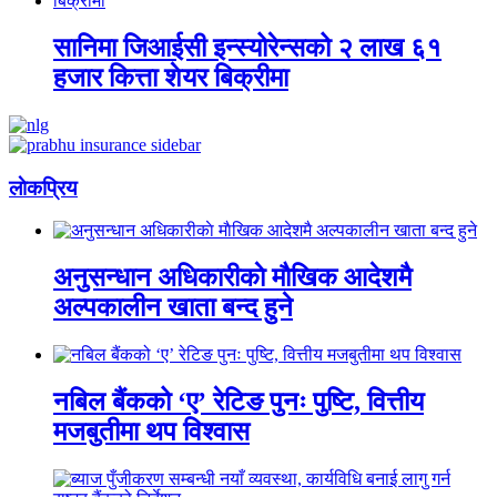
सानिमा जिआईसी इन्स्योरेन्सको २ लाख ६१
हजार कित्ता शेयर बिक्रीमा
लाेकप्रिय
अनुसन्धान अधिकारीकाे माैखिक आदेशमै
अल्पकालीन खाता बन्द हुने
नबिल बैंकको ‘ए’ रेटिङ पुनः पुष्टि, वित्तीय
मजबुतीमा थप विश्वास