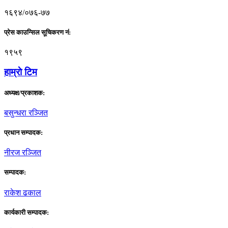
१६९४/०७६-७७
प्रेस काउन्सिल सूचिकरण नं:
१९५९
हाम्राे टिम
अध्यक्ष/प्रकाशक:
बसुन्धरा रञ्जित
प्रधान सम्पादक:
नीरज रञ्जित
सम्पादक:
राकेश ढकाल
कार्यकारी सम्पादक: