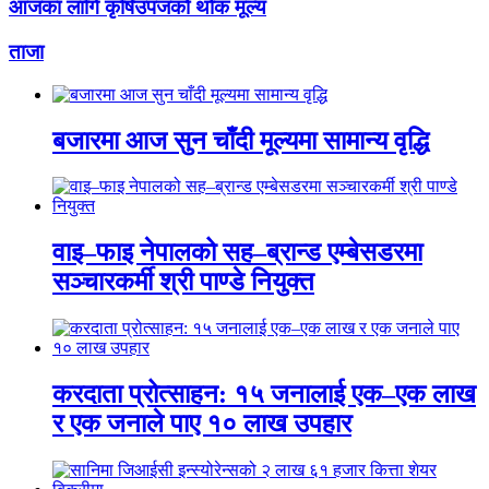
आजका लागि कृषिउपजको थोक मूल्य
ताजा
बजारमा आज सुन चाँदी मूल्यमा सामान्य वृद्धि
वाइ–फाइ नेपालको सह–ब्रान्ड एम्बेसडरमा
सञ्चारकर्मी श्री पाण्डे नियुक्त
करदाता प्रोत्साहन: १५ जनालाई एक–एक लाख
र एक जनाले पाए १० लाख उपहार