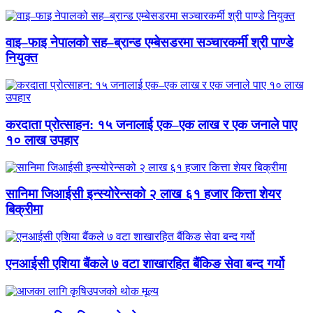
वाइ–फाइ नेपालको सह–ब्रान्ड एम्बेसडरमा सञ्चारकर्मी श्री पाण्डे
नियुक्त
करदाता प्रोत्साहन: १५ जनालाई एक–एक लाख र एक जनाले पाए
१० लाख उपहार
सानिमा जिआईसी इन्स्योरेन्सको २ लाख ६१ हजार कित्ता शेयर
बिक्रीमा
एनआईसी एशिया बैंकले ७ वटा शाखारहित बैंकिङ सेवा बन्द गर्यो