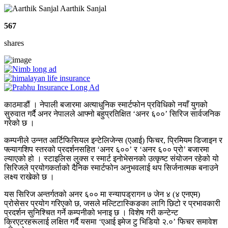
Aarthik Sanjal
567
shares
काठमाडौं । नेपाली बजारमा अत्याधुनिक स्मार्टफोन प्रविधिको नयाँ युगको
सुरुवात गर्दै अनर नेपालले आफ्नो बहुप्रतिक्षित ‘अनर ६००’ सिरिज सार्वजनिक
गरेको छ ।
कम्पनीले उन्नत आर्टिफिसियल इन्टेलिजेन्स (एआई) फिचर, प्रिमियम डिजाइन र
फ्ल्यागशिप स्तरको प्रदर्शनसहित ‘अनर ६००’ र ‘अनर ६०० प्रो’ बजारमा
ल्याएको हो । स्टाइलिस लुक्स र स्मार्ट इनोभेसनको उत्कृष्ट संयोजन रहेको यो
सिरिजले प्रयोगकर्ताको दैनिक स्मार्टफोन अनुभवलाई थप सिर्जनात्मक बनाउने
लक्ष्य राखेको छ ।
यस सिरिज अन्तर्गतको अनर ६०० मा स्न्यापड्रागन ७ जेन ४ (४ एनएम)
प्रोसेसर प्रयोग गरिएको छ, जसले मल्टिटास्किङका लागि छिटो र प्रभावकारी
प्रदर्शन सुनिश्चित गर्ने कम्पनीको भनाइ छ । विशेष गरी कन्टेन्ट
क्रिएटरहरूलाई लक्षित गर्दै यसमा ‘एआई इमेज टु भिडियो २.०’ फिचर समावेश