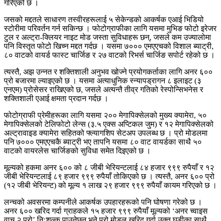
गरिएको छ ।
जसको मद्दतले साधारण तस्वीरहरूलाई ५ सेकेन्डको आकर्षक एआई भिडियो
स्टोरीमा परिवर्तन गर्न सकिन्छ । फोटोग्राफीका लागि यसमा मुभिङ फोटो इरेजर
टुल र अल्ट्रा-क्लियर नाइट मोड जस्ता सुविधाहरू छन्, जसले कम उज्यालोमा
पनि विस्तृत फोटो खिच्न मद्दत गर्दछ । यसमा ७००० एमएएचको विशाल ब्याट्री,
८० वाटको वायर्ड फास्ट चार्जिङ र २७ वाटको रिभर्स चार्जिङ सपोर्ट रहेको छ ।
त्यस्तै, अझ उन्नत र शक्तिशाली अनुभव खोज्ने प्रयोगकर्ताका लागि अनर ६००
प्रो बजारमा ल्याइएको छ । यसमा अत्याधुनिक स्न्यापड्रागन ८ इलाइट (३
एनएम) प्रोसेसर राखिएको छ, जसले अत्यन्तै तीव्र गतिको रेस्पोन्सिभनेस र
शक्तिशाली एआई क्षमता प्रदान गर्दछ ।
फोटोग्राफी प्रेमीहरूका लागि यसमा २०० मेगापिक्सेलको मुख्य क्यामेरा, ५०
मेगापिक्सेलको टेलिफोटो लेन्स (३.५ एक्स अप्टिकल जुम) र १२ मेगापिक्सेलको
अल्ट्रावाइड क्यामेरा सहितको फ्ल्यागशिप सेटअप उपलब्ध छ । प्रो मोडलमा
पनि ७००० एमएएचकै ब्याट्री भए तापनि यसमा ८० वाट वायर्डका साथै ५०
वाटको वायरलेस चार्जिङको सुविधा समेत दिइएको छ ।
मूल्यको हकमा अनर ६०० को ८ जीबी भेरियन्टलाई ८४ हजार ९९९ रुपैयाँ र १२
जीबी भेरियन्टलाई ८९ हजार ९९९ रुपैयाँ तोकिएको छ । त्यस्तै, अनर ६०० प्रो
(१२ जीबी भेरियन्ट) को मूल्य १ लाख २९ हजार ९९९ रुपैयाँ कायम गरिएको छ ।
लन्चको अवसरमा कम्पनीले आकर्षक उपहारहरूको पनि घोषणा गरेको छ ।
अनर ६०० खरिद गर्दा ग्राहकले १५ हजार ९९९ रुपैयाँ मूल्यको ‘अनर च्वाइस
वाच २ प्रो’ निःशुल्क पाउनेछन् भने प्रो मोडल खरिद गर्दा उक्त घडीका साथै