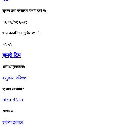
सुचना तथा प्रसारण विभाग दर्ता नं:
१६९४/०७६-७७
प्रेस काउन्सिल सूचिकरण नं:
१९५९
हाम्राे टिम
अध्यक्ष/प्रकाशक:
बसुन्धरा रञ्जित
प्रधान सम्पादक:
नीरज रञ्जित
सम्पादक:
राकेश ढकाल