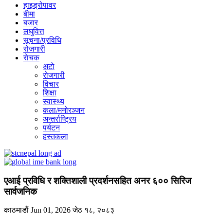
हाइड्रोपावर
बीमा
बजार
लघुवित्त
सूचना/प्रविधि
रोजगारी
राेचक
अटो
रोजगारी
विचार
शिक्षा
स्वास्थ्य
कला/मनोरञ्जन
अन्तर्राष्ट्रिय
पर्यटन
हस्तकला
एआई प्रविधि र शक्तिशाली प्रदर्शनसहित अनर ६०० सिरिज
सार्वजनिक
काठमाडाैं
Jun 01, 2026
जेठ १८, २०८३