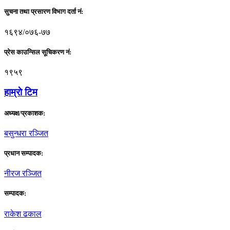
सुचना तथा प्रसारण विभाग दर्ता नं:
१६९४/०७६-७७
प्रेस काउन्सिल सूचिकरण नं:
१९५९
हाम्राे टिम
अध्यक्ष/प्रकाशक:
बसुन्धरा रञ्जित
प्रधान सम्पादक:
नीरज रञ्जित
सम्पादक:
राकेश ढकाल