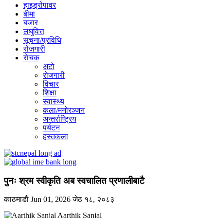
हाइड्रोपावर
बीमा
बजार
लघुवित्त
सूचना/प्रविधि
रोजगारी
राेचक
अटो
रोजगारी
विचार
शिक्षा
स्वास्थ्य
कला/मनोरञ्जन
अन्तर्राष्ट्रिय
पर्यटन
हस्तकला
पुनः श्रम स्वीकृति अब स्वचालित प्रणालीबाटै
काठमाडाैं
Jun 01, 2026
जेठ १८, २०८३
Aarthik Sanjal