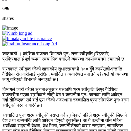
696
shares
काठमाडौं । वैदेशिक रोजगार विभागले पुनः श्रम स्वीकृति (रिइन्ट्री)
प्रक्रियालाई पूर्ण रूपमा स्वचालित बनाउने व्यवस्था कार्यान्वयनमा ल्याएको छ।
सरकारले स्वीकृत गरेको शासकीय सुधारसम्बन्धी १०० बुँदे कार्यसूचीअन्तर्गत
वैदेशिक रोजगारीलाई सुरक्षित, मर्यादित र व्यवस्थित बनाउने उद्देश्यले यो व्यवस्था
लागु गरिएको विभागले जनाएको छ।
विभागले जारी गरेको सूचनाअनुसार यसअघि श्रम स्वीकृति लिएर वैदेशिक
रोजगारीमा गएका श्रमिकले सोही देश र कम्पनीमा पुनः जानका लागि आवेदन
गर्दा तोकिएका सबै शर्त पूरा गरेको अवस्थामा स्वचालित प्रणालीमार्फत पुनः श्रम
स्वीकृति प्रदान गरिनेछ।
स्वचालित पुनः श्रम स्वीकृति प्राप्त गर्न श्रमिकले पहिले श्रम स्वीकृति लिएको
देश तथा कम्पनीकै लागि आवेदन दिएको हुनुपर्नेछ। साथै कम्तीमा तीन महिना
अवधिको राहदानी वैधता, वैध भिसा, कम्पनीसँगको करार सम्झौता, सामाजिक
सुरक्षा कोष तथा वैदेशिक रोजगार कल्याणकारी कोषमा रकम जम्मा गरेको प्रमाण