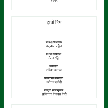
१९५९
हाम्राे टिम
अध्यक्ष/प्रकाशक:
बसुन्धरा रञ्जित
प्रधान सम्पादक:
नीरज रञ्जित
सम्पादक:
राकेश ढकाल
कार्यकारी सम्पादक:
नराेत्तम सुवेदी
कानुनी सल्लाहकार:
अधिवक्ता विकास गिरी
फाेटाे पत्रकार:
तेजेन्द्र श्रेष्ठ