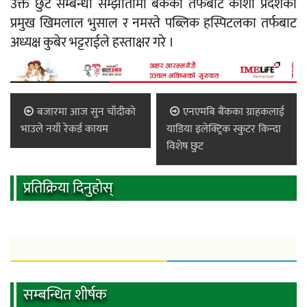
उक्त छुट सम्बन्धी सम्झौतामा बैंकका तर्फबाट कोशी प्रदेशका
प्रमुख खिमलाल भुसाल र नमस्ते पब्लिक हस्पिटलका तर्फबाट
अध्यक्ष कुबेर भट्टराईले हस्ताक्षर गरे ।
बजारमा आज सुन चाँदीको
एनएमबि बैंकका ग्राहकलाई
भाउले नयाँ रेकर्ड कायम
याडिया इलेक्ट्रिक स्कुटर किन्दा
विशेष छुट
प्रतिक्रिया दिनुहोस्
सम्बन्धित शीर्षक