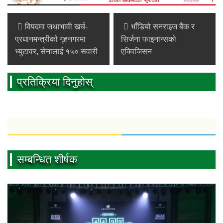
विपदमा जथाभावी खर्च-
भाँडियो सनराइज बैंक र
प्रधानमन्त्रीको गृहनगरमा
सिर्जना फाइनान्सको
भ्युटावर, सेनालाई १५० सवारी
एक्विजिसन
प्रतिक्रिया दिनुहोस्
सम्बन्धित शीर्षक