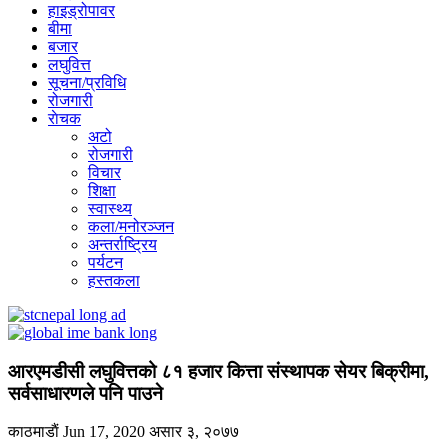
हाइड्रोपावर
बीमा
बजार
लघुवित्त
सूचना/प्रविधि
रोजगारी
राेचक
अटो
रोजगारी
विचार
शिक्षा
स्वास्थ्य
कला/मनोरञ्जन
अन्तर्राष्ट्रिय
पर्यटन
हस्तकला
आरएमडीसी लघुवित्तको ८१ हजार कित्ता संस्थापक सेयर बिक्रीमा,
सर्वसाधारणले पनि पाउने
काठमाडाैं
Jun 17, 2020
असार ३, २०७७