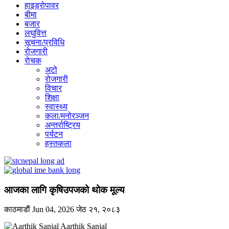
हाइड्रोपावर
बीमा
बजार
लघुवित्त
सूचना/प्रविधि
रोजगारी
राेचक
अटो
रोजगारी
विचार
शिक्षा
स्वास्थ्य
कला/मनोरञ्जन
अन्तर्राष्ट्रिय
पर्यटन
हस्तकला
आजका लागि कृषिउपजको थोक मूल्य
काठमाडाैं
Jun 04, 2026
जेठ २१, २०८३
Aarthik Sanjal