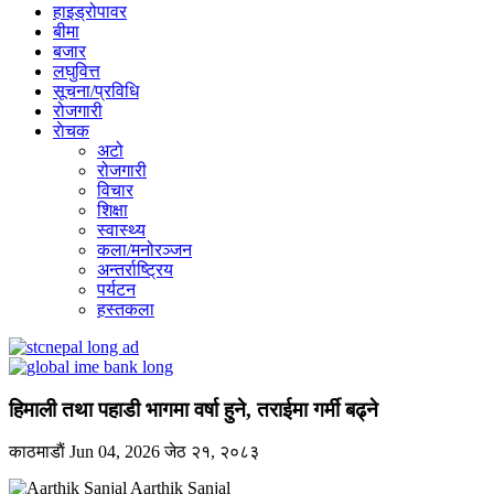
हाइड्रोपावर
बीमा
बजार
लघुवित्त
सूचना/प्रविधि
रोजगारी
राेचक
अटो
रोजगारी
विचार
शिक्षा
स्वास्थ्य
कला/मनोरञ्जन
अन्तर्राष्ट्रिय
पर्यटन
हस्तकला
हिमाली तथा पहाडी भागमा वर्षा हुने, तराईमा गर्मी बढ्ने
काठमाडाैं
Jun 04, 2026
जेठ २१, २०८३
Aarthik Sanjal