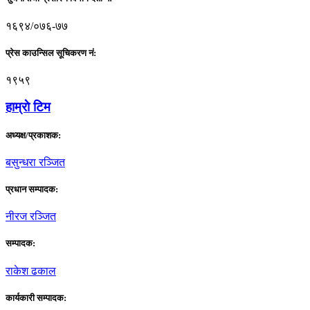
१६९४/०७६-७७
प्रेस काउन्सिल सूचिकरण नं:
१९५९
हाम्राे टिम
अध्यक्ष/प्रकाशक:
बसुन्धरा रञ्जित
प्रधान सम्पादक:
नीरज रञ्जित
सम्पादक:
राकेश ढकाल
कार्यकारी सम्पादक: