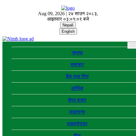
Aug 09, 2026 |
२४ साउन २०८३,
आइतवार
०३:०१:१० बजे
Nepali
English
गृहपृष्ठ
समाचार
बैंक तथा वित्त
आर्थिक
शेयर बजार
फाइनान्स
हाइड्रोपावर
बीमा