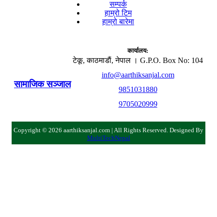
सम्पर्क
हाम्रो टिम
हाम्रो बारेमा
कार्यालय:
टेकू, काठमाडाैं, नेपाल । G.P.O. Box No: 104
info@aarthiksanjal.com
सामाजिक सञ्जाल
9851031880
9705020999
Copyright © 2026 aarthiksanjal.com | All Rights Reserved. Designed By
MultiTechNepal