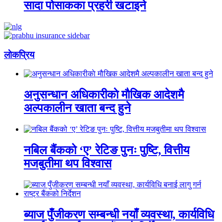
सादा पोसाकका प्रहरी खटाइने
लाेकप्रिय
अनुसन्धान अधिकारीकाे माैखिक आदेशमै
अल्पकालीन खाता बन्द हुने
नबिल बैंकको ‘ए’ रेटिङ पुनः पुष्टि, वित्तीय
मजबुतीमा थप विश्वास
ब्याज पुँजीकरण सम्बन्धी नयाँ व्यवस्था, कार्यविधि