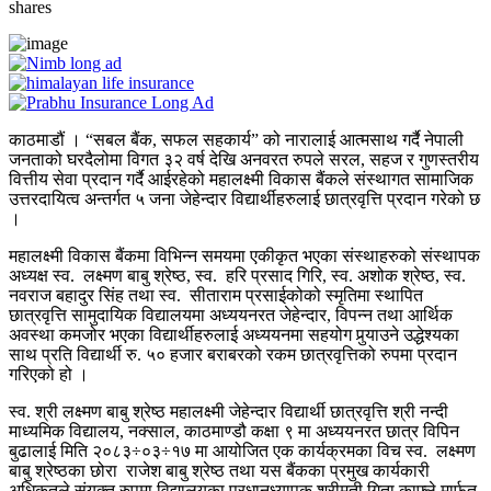
shares
काठमाडौं । “सबल बैंक, सफल सहकार्य” को नारालाई आत्मसाथ गर्दै नेपाली
जनताको घरदैलोमा विगत ३२ वर्ष देखि अनवरत रुपले सरल, सहज र गुणस्तरीय
वित्तीय सेवा प्रदान गर्दै आईरहेको महालक्ष्मी विकास बैंकले संस्थागत सामाजिक
उत्तरदायित्व अन्तर्गत ५ जना जेहेन्दार विद्यार्थीहरुलाई छात्रवृत्ति प्रदान गरेको छ
।
महालक्ष्मी विकास बैंकमा विभिन्न समयमा एकीकृत भएका संस्थाहरुको संस्थापक
अध्यक्ष स्व. लक्ष्मण बाबु श्रेष्ठ, स्व. हरि प्रसाद गिरि, स्व. अशोक श्रेष्ठ, स्व.
नवराज बहादुर सिंह तथा स्व. सीताराम प्रसाईकोको स्मृतिमा स्थापित
छात्रवृत्ति सामुदायिक विद्यालयमा अध्ययनरत जेहेन्दार, विपन्न तथा आर्थिक
अवस्था कमजोर भएका विद्यार्थीहरुलाई अध्ययनमा सहयोग पुर्‍याउने उद्धेश्यका
साथ प्रति विद्यार्थी रु. ५० हजार बराबरको रकम छात्रवृत्तिको रुपमा प्रदान
गरिएको हो ।
स्व. श्री लक्ष्मण बाबु श्रेष्ठ महालक्ष्मी जेहेन्दार विद्यार्थी छात्रवृत्ति श्री नन्दी
माध्यमिक विद्यालय, नक्साल, काठमाण्डौ कक्षा ९ मा अध्ययनरत छात्र विपिन
बुढालाई मिति २०८३÷०३÷१७ मा आयोजित एक कार्यक्रमका विच स्व. लक्ष्मण
बाबु श्रेष्ठका छोरा राजेश बाबु श्रेष्ठ तथा यस बैंकका प्रमुख कार्यकारी
अधिकृतले संयुक्त रुपमा विद्यालयका प्रधानध्यापक श्रीमती गिता काफ्ले मार्फत