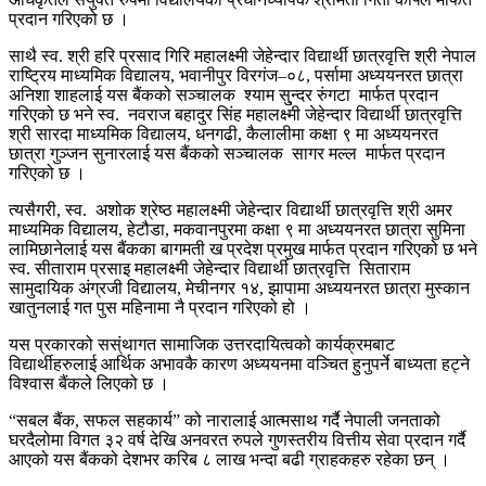
प्रदान गरिएको छ ।
साथै स्व. श्री हरि प्रसाद गिरि महालक्ष्मी जेहेन्दार विद्यार्थी छात्रवृत्ति श्री नेपाल
राष्ट्रिय माध्यमिक विद्यालय, भवानीपुर विरगंज–०८, पर्सामा अध्ययनरत छात्रा
अनिशा शाहलाई यस बैंकको सञ्चालक श्याम सु्न्दर रुंगटा मार्फत प्रदान
गरिएको छ भने स्व. नवराज बहादुर सिंह महालक्ष्मी जेहेन्दार विद्यार्थी छात्रवृत्ति
श्री सारदा माध्यमिक विद्यालय, धनगढी, कैलालीमा कक्षा ९ मा अध्ययनरत
छात्रा गुञ्जन सुनारलाई यस बैंकको सञ्चालक सागर मल्ल मार्फत प्रदान
गरिएको छ ।
त्यसैगरी, स्व. अशोक श्रेष्ठ महालक्ष्मी जेहेन्दार विद्यार्थी छात्रवृत्ति श्री अमर
माध्यमिक विद्यालय, हेटौडा, मकवानपुरमा कक्षा ९ मा अध्ययनरत छात्रा सुमिना
लामिछानेलाई यस बैंकका बागमती ख प्रदेश प्रमुख मार्फत प्रदान गरिएको छ भने
स्व. सीताराम प्रसाइ महालक्ष्मी जेहेन्दार विद्यार्थी छात्रवृत्ति सिताराम
सामुदायिक अंग्रजी विद्यालय, मेचीनगर १४, झापामा अध्ययनरत छात्रा मुस्कान
खातुनलाई गत पुस महिनामा नै प्रदान गरिएको हो ।
यस प्रकारको सस्ंथागत सामाजिक उत्तरदायित्वको कार्यक्रमबाट
विद्यार्थीहरुलाई आर्थिक अभावकै कारण अध्ययनमा वञ्चित हुनुपर्ने बाध्यता हट्ने
विश्वास बैंकले लिएको छ ।
“सबल बैंक, सफल सहकार्य” को नारालाई आत्मसाथ गर्दै नेपाली जनताको
घरदैलोमा विगत ३२ वर्ष देखि अनवरत रुपले गुणस्तरीय वित्तीय सेवा प्रदान गर्दै
आएको यस बैंकको देशभर करिब ८ लाख भन्दा बढी ग्राहकहरु रहेका छन् ।