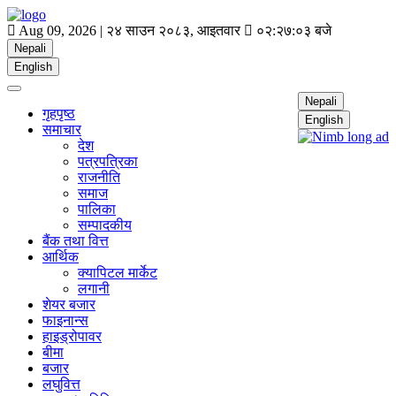
Aug 09, 2026 |
२४ साउन २०८३, आइतवार
०२:२७:०४ बजे
Nepali
English
Nepali
गृहपृष्ठ
English
समाचार
देश
पत्रपत्रिका
राजनीति
समाज
पालिका
सम्पादकीय
बैंक तथा वित्त
आर्थिक
क्यापिटल मार्केट
लगानी
शेयर बजार
फाइनान्स
हाइड्रोपावर
बीमा
बजार
लघुवित्त