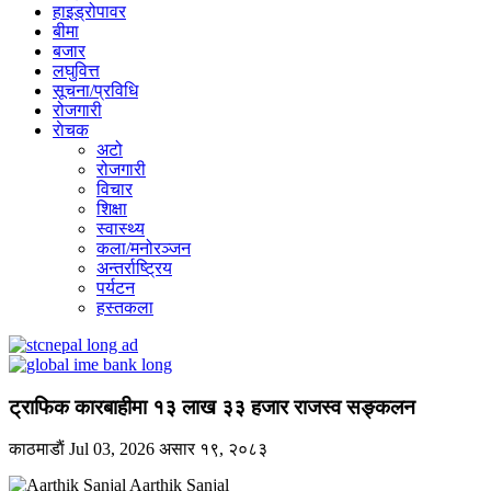
हाइड्रोपावर
बीमा
बजार
लघुवित्त
सूचना/प्रविधि
रोजगारी
राेचक
अटो
रोजगारी
विचार
शिक्षा
स्वास्थ्य
कला/मनोरञ्जन
अन्तर्राष्ट्रिय
पर्यटन
हस्तकला
ट्राफिक कारबाहीमा १३ लाख ३३ हजार राजस्व सङ्कलन
काठमाडाैं
Jul 03, 2026
असार १९, २०८३
Aarthik Sanjal