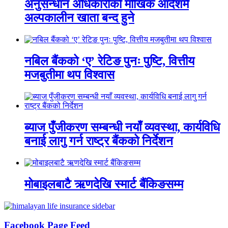
अनुसन्धान अधिकारीकाे माैखिक आदेशमै
अल्पकालीन खाता बन्द हुने
नबिल बैंकको ‘ए’ रेटिङ पुनः पुष्टि, वित्तीय
मजबुतीमा थप विश्वास
ब्याज पुँजीकरण सम्बन्धी नयाँ व्यवस्था, कार्यविधि
बनाई लागु गर्न राष्ट्र बैंकको निर्देशन
मोबाइलबाटै ऋणदेखि स्मार्ट बैंकिङसम्म
Facebook Page Feed