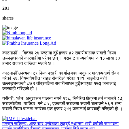
201
shares
काठमाडौँ । बितेका २४ घण्टामा दुई हजार ४२ सवारीचालक सवारी नियम
उल्लङ्घनको कारबाहीमा परेका छन् । यसबाट राज्यकोषमा रु १३ लाख ३३
हजार राजस्व दाखिला भएको छ ।
काठमाडौँ उपत्यका ट्राफिक प्रहरी कार्यालयका अनुसार मादकपदार्थ सेवन
गरेको ५६, नियमविपरीत ‘राइड सेयरिङ’ गरेका १२१, सङ्केत बत्ती
उल्लङ्घनकर्ता ८७ र तीव्रगतिमा सवारीसाधन हुइँक्याएका १७३ जनालाई
कारबाही गरिएको हो ।
यसैगरी, ‘लेन’ अनुशासन पालना नगर्ने १२८, निषेधित क्षेत्रमा हर्न बजाउने ८७,
सडकपेटीमा ‘पार्किङ’ गर्ने ८५ , एकतर्फी सडकमा सवारी चलाउने ५६ र अन्य
सवारी नियम पालना नगरेका एक हजार २४९ जनालाई कारबाही गरिएको हो ।
मनसुन सक्रियः आज चार प्रदेशका एकदुई स्थानमा भारी वर्षाको सम्भावना
प्राइम कमर्सियल बैंकको ऋणपत्रमा आवेदन दिने समय थप