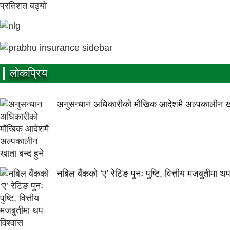
लाेकप्रिय
अनुसन्धान अधिकारीकाे माैखिक आदेशमै अल्पकालीन खात
नबिल बैंकको ‘ए’ रेटिङ पुनः पुष्टि, वित्तीय मजबुतीमा थ