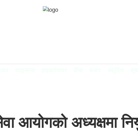
बजार
फाइनान्स
हाइड्रोपावर
बीमा
बजार
लघुवित्त
सूच
ि सेवा आयोगको अध्यक्षमा निय