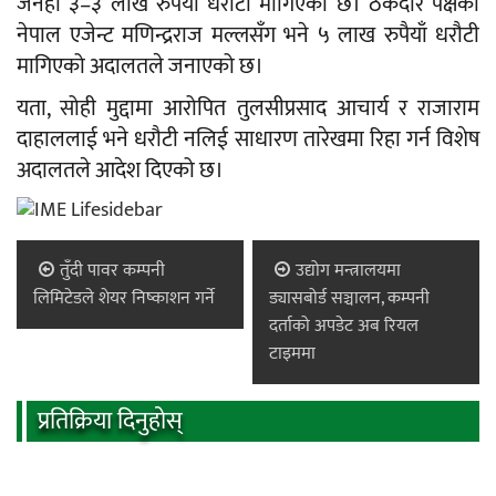
जनही ३–३ लाख रुपैयाँ धरौटी मागिएको छ। ठेकेदार पक्षका
नेपाल एजेन्ट मणिन्द्रराज मल्लसँग भने ५ लाख रुपैयाँ धरौटी
मागिएको अदालतले जनाएको छ।
यता, सोही मुद्दामा आरोपित तुलसीप्रसाद आचार्य र राजाराम
दाहाललाई भने धरौटी नलिई साधारण तारेखमा रिहा गर्न विशेष
अदालतले आदेश दिएको छ।
तुँदी पावर कम्पनी
उद्योग मन्त्रालयमा
लिमिटेडले शेयर निष्काशन गर्ने
ड्यासबोर्ड सञ्चालन, कम्पनी
दर्ताको अपडेट अब रियल
टाइममा
प्रतिक्रिया दिनुहोस्