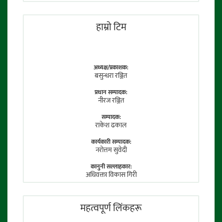
हाम्राे टिम
अध्यक्ष/प्रकाशक:
बसुन्धरा रञ्जित
प्रधान सम्पादक:
नीरज रञ्जित
सम्पादक:
राकेश ढकाल
कार्यकारी सम्पादक:
नराेत्तम सुवेदी
कानुनी सल्लाहकार:
अधिवक्ता विकास गिरी
फाेटाे पत्रकार:
तेजेन्द्र श्रेष्ठ
महत्वपूर्ण लिंकहरू