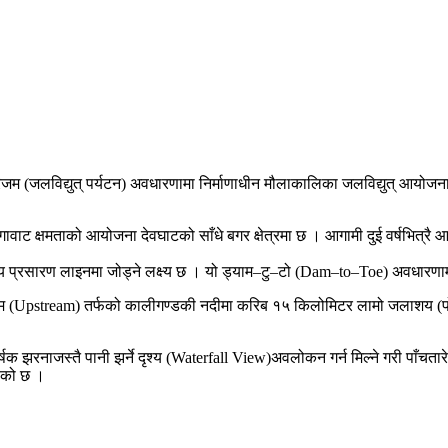
–टुरिजम (जलविद्युत् पर्यटन) अवधारणामा निर्माणाधीन मौलाकालिका जलविद्युत् आ
गावाट क्षमताको आयोजना देवघाटको साँधे बगर क्षेत्रमा छ । आगामी दुई वर्षभित्रै
्रिय प्रसारण लाइनमा जोड्ने लक्ष्य छ । यो ड्याम–टु–टो (Dam–to–Toe) अवधा
(Upstream) तर्फको कालीगण्डकी नदीमा करिब १५ किलोमिटर लामो जलाशय (पोखरी
क झरनाजस्तै पानी झर्ने दृश्य (Waterfall View)अवलोकन गर्न मिल्ने गरी पाँचतार
िएको छ ।