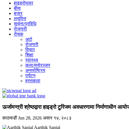
हाइड्रोपावर
बीमा
बजार
लघुवित्त
सूचना/प्रविधि
रोजगारी
राेचक
अटो
रोजगारी
विचार
शिक्षा
स्वास्थ्य
कला/मनोरञ्जन
अन्तर्राष्ट्रिय
पर्यटन
हस्तकला
ऊर्जामन्त्री श्रेष्ठद्वारा हाइड्रो टुरिजम अवधारणामा निर्माणाधीन
काठमाडाैं
Jun 28, 2026
असार १४, २०८३
Aarthik Sanjal