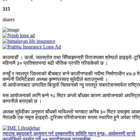
315
shares
काठमाडौं । ऊर्जा, जलस्रोत तथा सिँचाइमन्त्री विराजभक्त श्रेष्ठले हाइड्रो
महिनामै ३० प्रतिशतभन्दा बढी भौतिक प्रगति गरिसकेको छ ।
तनहुँ र नवलपुर जिल्लाको बीचबाट बग्ने कालीगण्डकी नदीमा निर्माणाधीन ४७.७ मे
कम्पनी लिमिटेडका अध्यक्ष कृष्णप्रसाद सुवेदीले बताउनुभयो ।
यो आयोजनाबाट उत्पादित बिजुली चितवनको न्यु भरतपुर सबस्टेसनमार्फत राष्ट
यस आयोजनाको लागि बन्ने १८ मिटर अग्लो बाँधका कारण आयोजनाको अपस्ट्रिम 
कम्पनीले बनाएको छ ।
अध्यक्ष सुवेदीका अनुसार बाँधको माथिल्लो भागबाट करिब ३० मिटर उचाइमा आकर्ष
नेपालकै एक नमूना हाइड्रो–टुरिजम परियोजनाका रूपमा स्थापित हुने अपेक्षा गर
भ्याटमा बहुदरबारे अध्ययन गर्न उच्चस्तरीय समिति गठन हुन्छ– अर्थमन्त्री वाग्ले
कालोसिसा प्रयोग गर्ने ५७ सवारीचालक कारबाहीमा