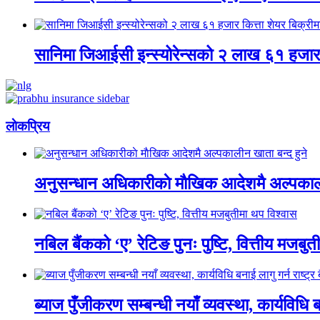
सानिमा जिआईसी इन्स्योरेन्सको २ लाख ६१ हजार क
लाेकप्रिय
अनुसन्धान अधिकारीकाे माैखिक आदेशमै अल्पकाली
नबिल बैंकको ‘ए’ रेटिङ पुनः पुष्टि, वित्तीय मजबु
ब्याज पुँजीकरण सम्बन्धी नयाँ व्यवस्था, कार्यविधि बन