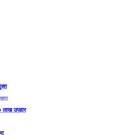
ुक्त
० लाख उपहार
मा