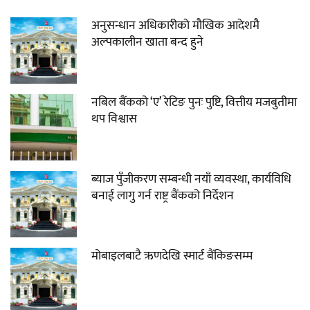
अनुसन्धान अधिकारीकाे माैखिक आदेशमै
अल्पकालीन खाता बन्द हुने
नबिल बैंकको ‘ए’ रेटिङ पुनः पुष्टि, वित्तीय मजबुतीमा
थप विश्वास
ब्याज पुँजीकरण सम्बन्धी नयाँ व्यवस्था, कार्यविधि
बनाई लागु गर्न राष्ट्र बैंकको निर्देशन
मोबाइलबाटै ऋणदेखि स्मार्ट बैंकिङसम्म