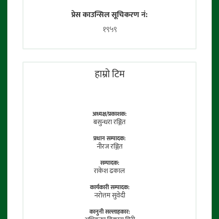
प्रेस काउन्सिल सूचिकरण नं:
१९५९
हाम्राे टिम
अध्यक्ष/प्रकाशक:
बसुन्धरा रञ्जित
प्रधान सम्पादक:
नीरज रञ्जित
सम्पादक:
राकेश ढकाल
कार्यकारी सम्पादक:
नराेत्तम सुवेदी
कानुनी सल्लाहकार: