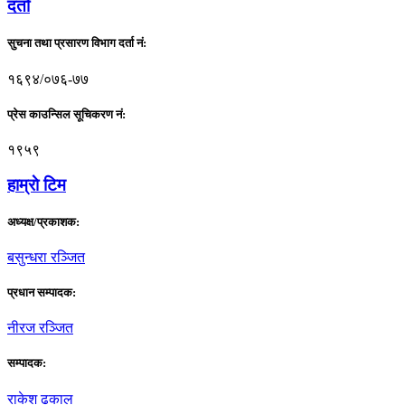
दर्ता
सुचना तथा प्रसारण विभाग दर्ता नं:
१६९४/०७६-७७
प्रेस काउन्सिल सूचिकरण नं:
१९५९
हाम्राे टिम
अध्यक्ष/प्रकाशक:
बसुन्धरा रञ्जित
प्रधान सम्पादक:
नीरज रञ्जित
सम्पादक:
राकेश ढकाल