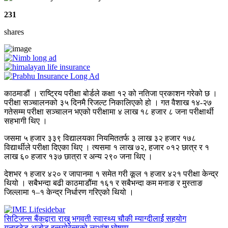
231
shares
काठमाडौं । राष्ट्रिय परीक्षा बोर्डले कक्षा १२ को नतिजा प्रकाशन गरेको छ ।
परीक्षा सञ्चालनको ३५ दिनमै रिजल्ट निकालिएको हो । गत वैशाख १४-२७
गतेसम्म परीक्षा सञ्चालन भएको परीक्षामा ४ लाख १८ हजार ८ जना परीक्षार्थी
सहभागी थिए ।
जसमा ५ हजार ३३९ विद्यालयका नियमिततर्फ ३ लाख ३२ हजार १७८
विद्यार्थीले परीक्षा दिएका थिए । त्यसमा १ लाख ७२, हजार ०१२ छात्र र १
लाख ६० हजार १३७ छात्रा र अन्य २९० जना थिए ।
देशभर १ हजार ४२० र जापानमा १ समेत गरी कूल १ हजार ४२१ परीक्षा केन्द्र
थियो । सबैभन्दा बढी काठमाडौंमा १६१ र सबैभन्दा कम मनाङ र मुस्ताङ
जिल्लामा १–१ केन्द्र निर्धारण गरिएको थियो ।
सिटिजन्स बैंकद्वारा राखु भगवती स्वास्थ्य चौकी म्याग्दीलार्ई सहयोग
युनाइटेड अजोड इन्स्योरेन्सको लाभांश घोषणा