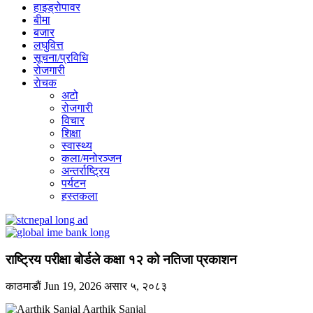
हाइड्रोपावर
बीमा
बजार
लघुवित्त
सूचना/प्रविधि
रोजगारी
राेचक
अटो
रोजगारी
विचार
शिक्षा
स्वास्थ्य
कला/मनोरञ्जन
अन्तर्राष्ट्रिय
पर्यटन
हस्तकला
राष्ट्रिय परीक्षा बोर्डले कक्षा १२ को नतिजा प्रकाशन
काठमाडाैं
Jun 19, 2026
असार ५, २०८३
Aarthik Sanjal