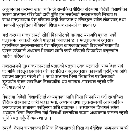
अनुगमनका क्रममा उक्त व्यक्तिले सम्बन्धित शैक्षिक संस्थामा विदेशी विद्यार्थीका
रूपमा अध्ययन गरिरहेको दाबी पुष्टि हुन नसकेको मन्त्रालयको निष्कर्ष छ ।
साथै मन्त्रालयमा पेश गरिएका केही कागजात र रसिदहरू समेत शंकास्पद तथा
नक्कली प्रकृतिका देखिएको शिक्षा मन्त्रालयले जनाएको छ ।
यसै क्रममा मन्त्रालयले सोही विद्यापीठको नामबाट यसअघि प्राप्त अर्को
पत्रसमेत नक्कली रहेको पाइएको जनाएको छ । मन्त्रालयका अनुसार
प्रारम्भिक अनुसन्धानबाट पेश गरिएका कागजातहरूको विश्वसनीयतामाथि
प्रश्न उठेकाले अध्ययन भिसाका लागि जारी गरिएको सिफारिस पत्रसमेत
खारेज गरिएको छ ।
मन्त्रालयले गृह मन्त्रालयलाई पठाएको पत्रमा उक्त घटनासँग सम्बन्धित सबै
पक्षमाथि विस्तृत छानबिन गरी प्रचलित कानूनअनुसार कारबाही प्रक्रिया अघि
बढाउन आग्रह गरेको हो । साथै अध्ययन भिसा सिफारिस प्रक्रियाको
दुरुपयोग रोक्न सम्बन्धित निकायबीच थप समन्वय आवश्यक रहेको पनि
औँल्याइएको छ ।
नेपालमा विदेशी विद्यार्थीलाई अध्ययनका लागि भिसा सिफारिस गर्दा सम्बन्धित
शैक्षिक संस्थाबाट जारी भएका भर्ना, अध्ययन तथा शुल्कसम्बन्धी आधिकारिक
कागजातका आधारमा प्रक्रिया अघि बढाइन्छ । अध्यागमन विभागले समेत
अध्ययन भिसा सिफारिस गर्दा विद्यार्थी वास्तविक रूपमा अध्ययनमा संलग्न रहेको
सुनिश्चित गर्नुपर्ने व्यवस्था छ ।
त्यस्तै, नेपाल सरकारका विभिन्न निकायहरूले भिसा वा वैदेशिक अध्ययनसम्बन्धी