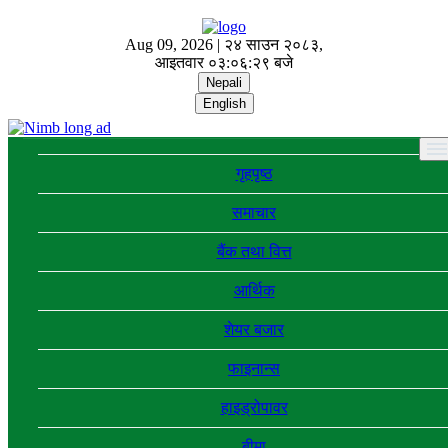
Aug 09, 2026 |
२४ साउन २०८३,
आइतवार
०३:०६:३० बजे
Nepali
English
गृहपृष्ठ
समाचार
बैंक तथा वित्त
आर्थिक
शेयर बजार
फाइनान्स
हाइड्रोपावर
बीमा