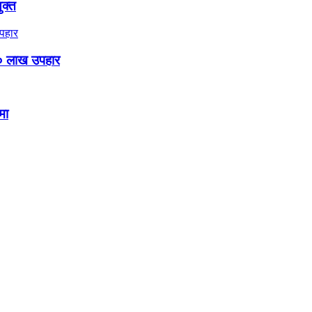
ुक्त
० लाख उपहार
मा