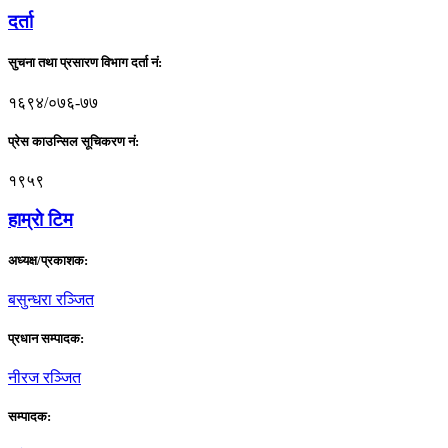
दर्ता
सुचना तथा प्रसारण विभाग दर्ता नं:
१६९४/०७६-७७
प्रेस काउन्सिल सूचिकरण नं:
१९५९
हाम्राे टिम
अध्यक्ष/प्रकाशक:
बसुन्धरा रञ्जित
प्रधान सम्पादक:
नीरज रञ्जित
सम्पादक: