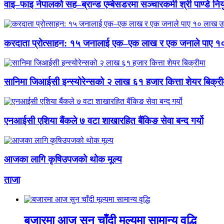
वाइ–फाइ नेपालको सह–ब्रान्ड एम्बेसडरमा सञ्चारकर्मी श्री पाण्डे निय
करदाता प्रोत्साहन: १५ जनालाई एक–एक लाख र एक जनाले पाए १
सानिमा जिआईसी इन्स्योरेन्सको २ लाख ६१ हजार कित्ता शेयर बिक्री
एनआईसी एशिया बैंकले ७ वटा शाखारहित बैंकिङ सेवा बन्द गर्यो
आजका लागि कृषिउपजको थोक मूल्य
ताजा
बजारमा आज सुन चाँदी मूल्यमा सामान्य वृद्धि