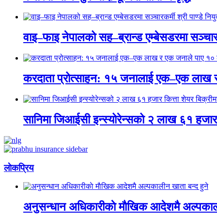
वाइ–फाइ नेपालको सह–ब्रान्ड एम्बेसडरमा सञ्चारकर्
करदाता प्रोत्साहन: १५ जनालाई एक–एक लाख 
सानिमा जिआईसी इन्स्योरेन्सको २ लाख ६१ हजार क
लाेकप्रिय
अनुसन्धान अधिकारीकाे माैखिक आदेशमै अल्पकाली