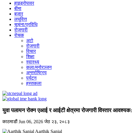
हाइड्रोपावर
बीमा
बजार
लघुवित्त
सूचना/प्रविधि
रोजगारी
राेचक
अटो
रोजगारी
विचार
शिक्षा
स्वास्थ्य
कला/मनोरञ्जन
अन्तर्राष्ट्रिय
पर्यटन
हस्तकला
युवा पलायन रोक्न एआई र आईटी क्षेत्रमा रोजगारी विस्तार आवश्यक: र
काठमाडाैं
Jun 06, 2026
जेठ २३, २०८३
Aarthik Sanjal