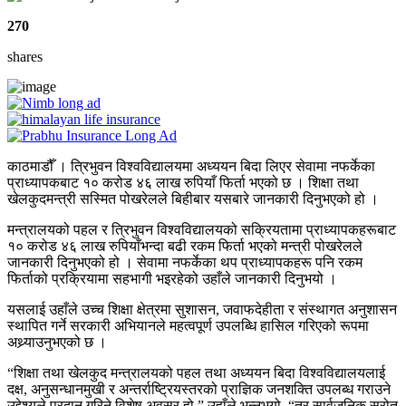
270
shares
काठमाडौँ । त्रिभुवन विश्वविद्यालयमा अध्ययन बिदा लिएर सेवामा नफर्केका
प्राध्यापकबाट १० करोड ४६ लाख रुपियाँ फिर्ता भएको छ । शिक्षा तथा
खेलकुदमन्त्री सस्मित पोखरेलले बिहीबार यसबारे जानकारी दिनुभएको हो ।
मन्त्रालयको पहल र त्रिभुवन विश्वविद्यालयको सक्रियतामा प्राध्यापकहरूबाट
१० करोड ४६ लाख रुपियाँभन्दा बढी रकम फिर्ता भएको मन्त्री पोखरेलले
जानकारी दिनुभएको हो । सेवामा नफर्केका थप प्राध्यापकहरू पनि रकम
फिर्ताको प्रक्रियामा सहभागी भइरहेको उहाँले जानकारी दिनुभयो ।
यसलाई उहाँले उच्च शिक्षा क्षेत्रमा सुशासन, जवाफदेहीता र संस्थागत अनुशासन
स्थापित गर्ने सरकारी अभियानले महत्वपूर्ण उपलब्धि हासिल गरिएको रूपमा
अथ्र्याउनुभएको छ ।
“शिक्षा तथा खेलकुद मन्त्रालयको पहल तथा अध्ययन बिदा विश्वविद्यालयलाई
दक्ष, अनुसन्धानमुखी र अन्तर्राष्ट्रियस्तरको प्राज्ञिक जनशक्ति उपलब्ध गराउने
उद्देश्यले प्रदान गरिने विशेष अवसर हो,” उहाँले भन्नुभयो, “तर सार्वजनिक स्रोत