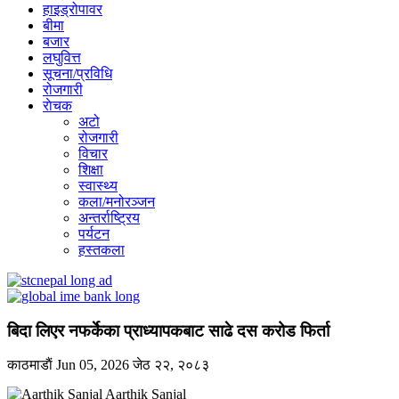
हाइड्रोपावर
बीमा
बजार
लघुवित्त
सूचना/प्रविधि
रोजगारी
राेचक
अटो
रोजगारी
विचार
शिक्षा
स्वास्थ्य
कला/मनोरञ्जन
अन्तर्राष्ट्रिय
पर्यटन
हस्तकला
बिदा लिएर नफर्केका प्राध्यापकबाट साढे दस करोड फिर्ता
काठमाडाैं
Jun 05, 2026
जेठ २२, २०८३
Aarthik Sanjal