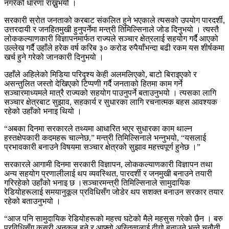
नगरेको धारणा राख्नुभयो ।
सरकारी स्रोत जनताको करबाट संकलित हुने भएकाले त्यसको उपयोग पारदर्शी,
उत्तरदायी र जनहितमुखी हुनुपर्नेमा मन्त्री तिमिल्सिनाले जोड दिनुभयो । त्यस्तै
लोककल्याणकारी विज्ञापनमार्फत राज्यले सञ्चार क्षेत्रलाई सहयोग गर्दै आएको
उल्लेख गर्दै उहाँले हरेक वर्ष करिब ३० करोड रुपैयाँभन्दा बढी रकम यस शीर्षकमा
खर्च हुने गरेको जानकारी दिनुभयो ।
उहाँले अहिलेको मिडिया परिदृश्य केही अलमलिएको, बाटो बिराइएको र
असन्तुलित जस्तो देखिएको टिप्पणी गर्दै जनताको हितमा काम गर्ने
सञ्चारमाध्यमले मात्रै राज्यको सहयोग पाउनुपर्ने बताउनुभयो । त्यसका लागि
सञ्चार क्षेत्रबाट सुझाव, सहकार्य र सुधारका लागि रचनात्मक बहस आवश्यक
रहेको उहाँको भनाइ थियो ।
“अबका दिनमा सरकारले तथ्यमा आधारित भएर सुधारका काम थाल्न
हस्तक्षेपकारी कदमहरू चाल्नेछ,” मन्त्री तिमिल्सिनाले भन्नुभयो, “यसलाई
प्रभावकारी बनाउने विषयमा सञ्चार क्षेत्रको सुझाव महत्त्वपूर्ण हुनेछ ।”
सरकारले आगामी दिनमा सरकारी विज्ञापन, लोककल्याणकारी विज्ञापन तथा
अन्य सहयोग प्रणालीलाई थप व्यवस्थित, पारदर्शी र जनमुखी बनाउने तयारी
गरिरहेको उहाँको भनाइ छ ।सञ्चारमन्त्री तिमिल्सिनाले सामुदायिक
रेडियोहरूलाई समयानुकूल प्रविधिसँग जोडेर थप सशक्त बनाउन सरकार तयार
रहेको बताउनुभयो ।
“आज पनि सामुदायिक रेडियोहरूको महत्त्व घटेको मैले महसुस गरेको छैन । बरु
प्रविधिसँग कसरी अनुकूल हुने र आफ्नो अस्तित्वलाई दीगो बनाउने भन्ने चुनौती