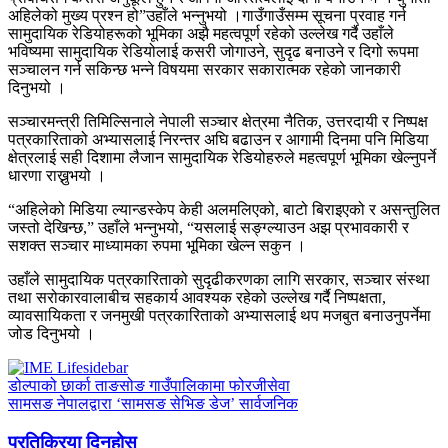
अहिलेको मुख्य प्रश्न हो”उहाँले भन्नुभयो ।गाउँगाउँसम्म सूचना प्रवाह गर्न
सामुदायिक रेडियोहरूको भूमिका अझै महत्वपूर्ण रहेको उल्लेख गर्दै उहाँले
भविष्यमा सामुदायिक रेडियोलाई कसरी जोगाउने, सुदृढ बनाउने र दिगो रूपमा
सञ्चालन गर्न सकिन्छ भन्ने विषयमा सरकार सकारात्मक रहेको जानकारी
दिनुभयो ।
सञ्चारमन्त्री तिमिल्सिनाले नेपाली सञ्चार क्षेत्रमा नैतिक, उत्तरदायी र निष्पक्ष
पत्रकारिताको अभ्यासलाई निरन्तर अघि बढाउन र आगामी दिनमा पनि मिडिया
क्षेत्रलाई सही दिशामा लैजान सामुदायिक रेडियोहरुले महत्वपूर्ण भूमिका खेल्नुपर्ने
धारणा राख्नुभयो ।
“अहिलेको मिडिया ल्यान्डस्केप केही अलमलिएको, बाटो बिराइएको र असन्तुलित
जस्तो देखिन्छ,” उहाँले भन्नुभयो, “यसलाई सङ्ग्ल्याउन अझ प्रभावकारी र
सशक्त सञ्चार माध्यामका रुपमा भूमिका खेल्न सकुन ।
उहाँले सामुदायिक पत्रकारिताको सुदृढीकरणका लागि सरकार, सञ्चार संस्था
तथा सरोकारवालाबीच सहकार्य आवश्यक रहेको उल्लेख गर्दै निष्पक्षता,
व्यावसायिकता र जनमुखी पत्रकारिताको अभ्यासलाई थप मजबुत बनाउनुपर्नेमा
जोड दिनुभयो ।
डोल्पाको छार्का ताङसोङ गाउँपालिकामा फोरजीसेवा
सामसङ नेपालद्वारा ‘सामसङ सेभिङ डेज’ सार्वजनिक
प्रतिक्रिया दिनुहोस्