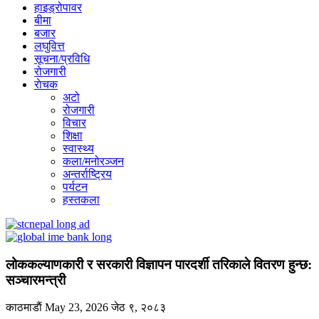
हाइड्रोपावर
बीमा
बजार
लघुवित्त
सूचना/प्रविधि
रोजगारी
राेचक
अटो
रोजगारी
विचार
शिक्षा
स्वास्थ्य
कला/मनोरञ्जन
अन्तर्राष्ट्रिय
पर्यटन
हस्तकला
लोककल्याणकारी र सरकारी विज्ञापन पारदर्शी तरिकाले वितरण हुन्छ:
सञ्चारमन्त्री
काठमाडाैं
May 23, 2026
जेठ ९, २०८३